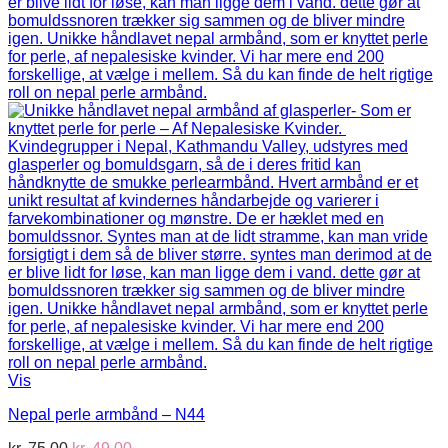
Vis
Nepal perle armbånd – N44
Den
Den