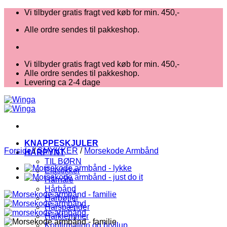
Fortsæt
Vi tilbyder gratis fragt ved køb for min. 450,-
til
Alle ordre sendes til pakkeshop.
indhold
Vi tilbyder gratis fragt ved køb for min. 450,-
Alle ordre sendes til pakkeshop.
Levering ca 2-4 dage
KNAPPESKJULER
Forside
/
SMYKKER
/
Morsekode Armbånd
HÅRPYNT
TIL BØRN
Elastikker
Hårnåle
Hårbånd
Hårbøjler
Hårspænder
Hårklemmer
Konfirmation og bryllup