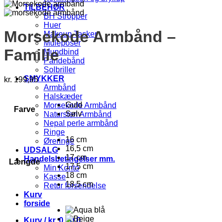
TILBEHØR
BH Stropper
Huer
Morsekode Armbånd –
Makeup Tasker
Muleposer
Familie
Mundbind
Pandebånd
Solbriller
SMYKKER
kr.
199,95
Armbånd
Halskæder
Guld
Morsekode Armbånd
Farve
Sølv
Natursten Armbånd
Nepal perle armbånd
Ringe
16 cm
Øreringe
16,5 cm
UDSALG
17 cm
Handelsbetingelser mm.
Længde
17,5 cm
Min Konto
18 cm
Kasse
18,5 cm
Retur forsendelse
Kurv
forside
Kurv /
kr.
0,00
0