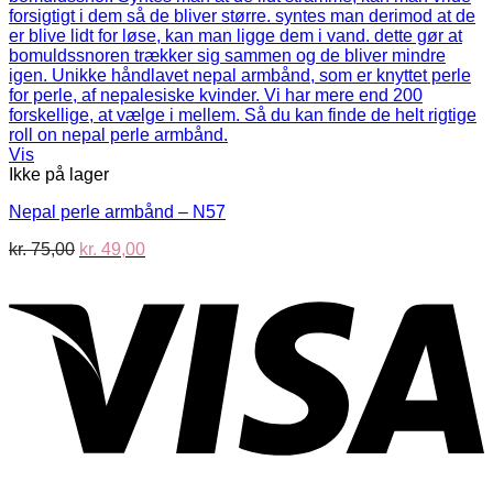
Vis
Ikke på lager
Nepal perle armbånd – N57
Den
Den
kr.
75,00
kr.
49,00
oprindelige
aktuelle
V
pris
pris
var:
er:
kr. 75,00.
kr. 49,00.