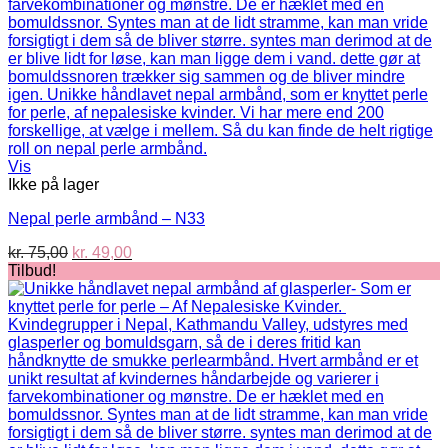
Vis
Ikke på lager
Nepal perle armbånd – N33
Den
Den
kr.
75,00
kr.
49,00
oprindelige
aktuelle
Tilbud!
pris
pris
var:
er:
kr. 75,00.
kr. 49,00.