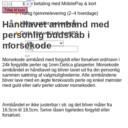
Morsekode
Sikker betaling med MobilePay & kort
Armbånd
Tilføj til kurv
Hurtig hjemmelevering (2–4 hverdage)
-
Familie
Håndlavet armbånd med
Kærligt pakket med omtanke
antal
personlig budskab i
Gratis fragt ved køb over 450,-
morsekode
Søg
efter:
Morsekode armbånd med forgyldt eller forsølvet ord/navn i
24k forgyldte perler og 1mm Delica glasperler. Morsekode
armbåndet er håndlavet og bliver lavet ud fra din personlig
sammen sætning af valgmulighederne. Alle armbåndene
bliver lave med en ægte ferskvands perle og enkel mønster
med guld eller sølv perler udover morsekoden.
Armbåndet er ikke justerbar i str. og det bliver måler fra
16,5cm til 18,5cm. Selve låsen ligeledes forgyldt eller
forsølvet.