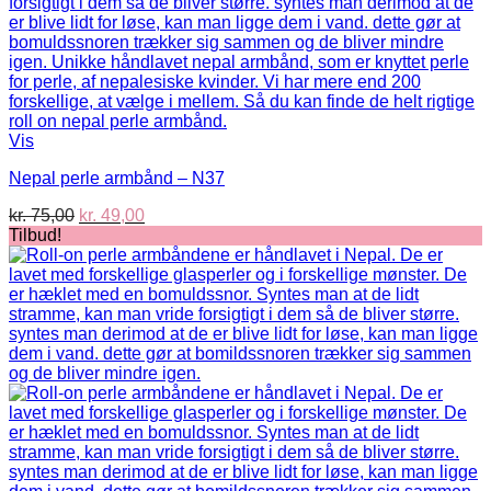
Vis
Nepal perle armbånd – N37
Den
Den
kr.
75,00
kr.
49,00
oprindelige
aktuelle
Tilbud!
pris
pris
var:
er:
kr. 75,00.
kr. 49,00.