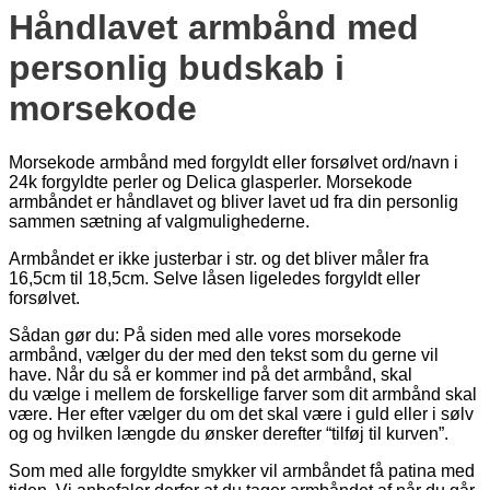
Håndlavet armbånd med
personlig budskab i
morsekode
Morsekode armbånd med forgyldt eller forsølvet ord/navn i
24k forgyldte perler og Delica glasperler. Morsekode
armbåndet er håndlavet og bliver lavet ud fra din personlig
sammen sætning af valgmulighederne.
Armbåndet er ikke justerbar i str. og det bliver måler fra
16,5cm til 18,5cm. Selve låsen ligeledes forgyldt eller
forsølvet.
Sådan gør du: På siden med alle vores morsekode
armbånd, vælger du der med den tekst som du gerne vil
have. Når du så er kommer ind på det armbånd, skal
du vælge i mellem de forskellige farver som dit armbånd skal
være. Her efter vælger du om det skal være i guld eller i sølv
og og hvilken længde du ønsker derefter “tilføj til kurven”.
Som med alle forgyldte smykker vil armbåndet få patina med