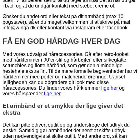
tiden. Vi anbefaler derfor at du tager armbåndet af når du går
i bad, og at du undgår kontakt med sæbe, creme ol.
Ønsker du andet ord eller tekst på dit armbånd (max 10
bogstaver), så er du meget velkommen til at skrive på mail:
info@winga.dk eller kontant via instagram eller facebook
FÅ EN GOD HÅRDAG HVER DAG
Med vores udvalg af håraccessories. Gå efter retro-looket
med hårklemmer i 90’er-stil og hårbøjler, eller silkeglatte
scrunchies og flotte hårbånd, som gør den almindelige
hestehale ekstra fin. Til de mere formelle begivenheder har vi
hårklemmer med perler og matchende øreringe. Uanset
lejligheden kan du opgradere dit look med disse
håraccessories. Du finder vores hårklemmer
lige her
og
vores hårspænder
lige her
Et armbånd er et smykke der lige giver det
ekstra
Det kan pifte ethvert outfit op og understrege det udtryk du
ønske. Samtidig gør armbåndet det nemt at skifte udtryk,
uden nødvendigvis at skifte outfit. Med andre ord, så kan