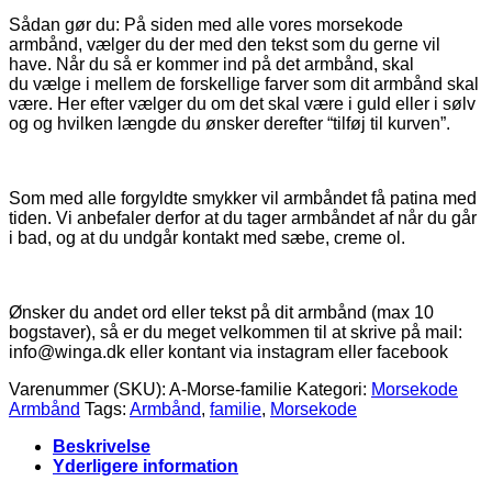
Sådan gør du: På siden med alle vores morsekode
armbånd, vælger du der med den tekst som du gerne vil
have. Når du så er kommer ind på det armbånd, skal
du vælge i mellem de forskellige farver som dit armbånd skal
være. Her efter vælger du om det skal være i guld eller i sølv
og og hvilken længde du ønsker derefter “tilføj til kurven”.
Som med alle forgyldte smykker vil armbåndet få patina med
tiden. Vi anbefaler derfor at du tager armbåndet af når du går
i bad, og at du undgår kontakt med sæbe, creme ol.
Ønsker du andet ord eller tekst på dit armbånd (max 10
bogstaver), så er du meget velkommen til at skrive på mail:
info@winga.dk eller kontant via instagram eller facebook
Varenummer (SKU):
A-Morse-familie
Kategori:
Morsekode
Armbånd
Tags:
Armbånd
,
familie
,
Morsekode
Beskrivelse
Yderligere information