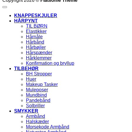
Copyright 2026 ©
Flatsome Theme
KNAPPESKJULER
HÅRPYNT
TIL BØRN
Elastikker
Hårnåle
Hårbånd
Hårbøjler
Hårspænder
Hårklemmer
Konfirmation og bryllup
TILBEHØR
BH Stropper
Huer
Makeup Tasker
Muleposer
Mundbind
Pandebånd
Solbriller
SMYKKER
Armbånd
Halskæder
Morsekode Armbånd