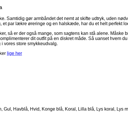
a
ske. Samtidig gør armbåndet det nemt at skifte udtryk, uden nødv
et par lækre øreringe og en halskæde, har du et helt perfekt lo
er, så er der også mange, som sagtens kan stå alene. Måske br
mplimenterer dit outfit på en diskret måde. Så uanset hvem du 
 i vores store smykkeudvalg.
kker
lige her
ul, Havblå, Hvid, Konge blå, Koral, Lilla blå, Lys koral, Lys min