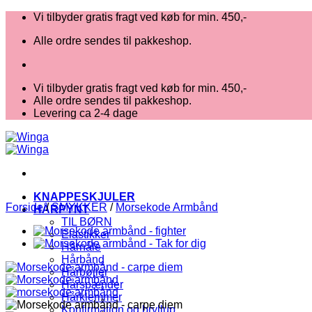
Fortsæt
Vi tilbyder gratis fragt ved køb for min. 450,-
til
Alle ordre sendes til pakkeshop.
indhold
Vi tilbyder gratis fragt ved køb for min. 450,-
Alle ordre sendes til pakkeshop.
Levering ca 2-4 dage
KNAPPESKJULER
Forside
/
SMYKKER
/
Morsekode Armbånd
HÅRPYNT
TIL BØRN
Elastikker
Hårnåle
Hårbånd
Hårbøjler
Hårspænder
Hårklemmer
Konfirmation og bryllup