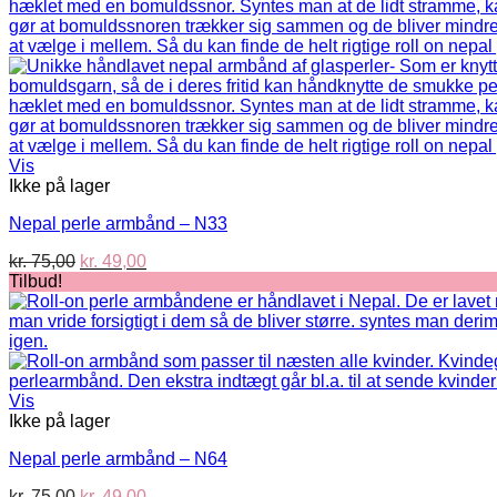
kr. 75,00.
kr. 49,00.
Vis
Ikke på lager
Nepal perle armbånd – N33
Den
Den
kr.
75,00
kr.
49,00
oprindelige
aktuelle
Tilbud!
pris
pris
var:
er:
kr. 75,00.
kr. 49,00.
Vis
Ikke på lager
Nepal perle armbånd – N64
Den
Den
kr.
75,00
kr.
49,00