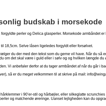
sonlig budskab i morsekode
 forgyldte perler og Delica glasperler. Morsekode armbåndet er
til 18,5cm. Selve låsen ligeledes forgyldt eller forsølvet.
lger du der med den tekst som du gerne vil have. Når du så e
u om det skal være i guld eller i sølv og og hvilken længde du øns
den. Vi anbefaler derfor at du tager armbåndet af når du går i b
er), så er du meget velkommen til at skrive på mail: info@winga
årklemmer i 90’er-stil og hårbøjler, eller silkeglatte scrunchie
 perler og matchende øreringe. Uanset lejligheden kan du opgra