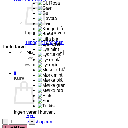
Ingen varer i kurven.
Tilbage til shoppen
Perle farve
Søg
efter:
0
Kurv
Ingen varer i kurven.
Ryd
Morsekode
Tilbage til shoppen
Armbånd
Tilføj til kurv