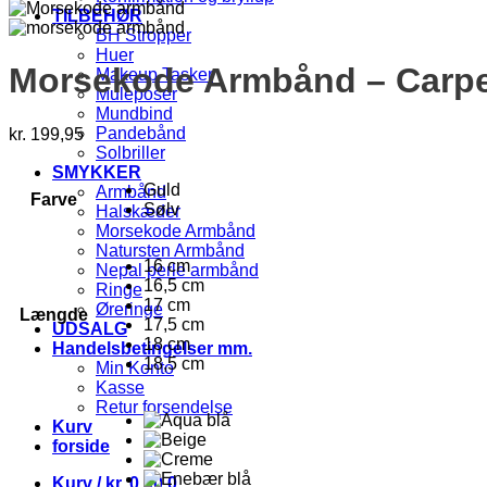
TILBEHØR
BH Stropper
Huer
Morsekode Armbånd – Carp
Makeup Tasker
Muleposer
Mundbind
Pandebånd
kr.
199,95
Solbriller
SMYKKER
Guld
Armbånd
Farve
Sølv
Halskæder
Morsekode Armbånd
Natursten Armbånd
16 cm
Nepal perle armbånd
16,5 cm
Ringe
17 cm
Øreringe
Længde
17,5 cm
UDSALG
18 cm
Handelsbetingelser mm.
18,5 cm
Min Konto
Kasse
Retur forsendelse
Kurv
forside
Kurv /
kr.
0,00
0