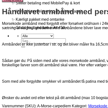
-
✨ Sikker betaling med MobilePay & kort
Carpe
Håndlavet armbånd med per
diem
✨ Hurtig hjemmelevering (2–4 hverdage)
antal
✨ Kærligt pakket med omtanke
Morsekode armbånd med forgyldt eller forsølvet ord/navn i 24k
✨ Gratis fragt ved køb over 450,-
sætning af valgmulighederne. Alle armbåndene bliver lave me
Søg
Armbåndet er ikke justerbar i str. og det bliver måler fra 16,5cm 
efter:
Sådan gør du: På siden med alle vores morsekode armbånd, væ
forskellige farver som dit armbånd skal være. Her efter vælger d
Som med alle forgyldte smykker vil armbåndet få patina med ti
Ønsker du andet ord eller tekst på dit armbånd (max 10 bogstav
Varenummer (SKU):
A-Morse-carpediem
Kategori:
Morsekode