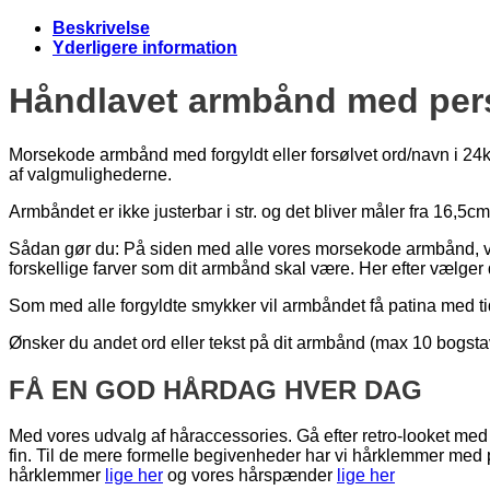
Beskrivelse
Yderligere information
Håndlavet armbånd med per
Morsekode armbånd med forgyldt eller forsølvet ord/navn i 24k
af valgmulighederne.
Armbåndet er ikke justerbar i str. og det bliver måler fra 16,5cm 
Sådan gør du: På siden med alle vores morsekode armbånd, væ
forskellige farver som dit armbånd skal være. Her efter vælger d
Som med alle forgyldte smykker vil armbåndet få patina med ti
Ønsker du andet ord eller tekst på dit armbånd (max 10 bogstav
FÅ EN GOD HÅRDAG HVER DAG
Med vores udvalg af håraccessories. Gå efter retro-looket med h
fin. Til de mere formelle begivenheder har vi hårklemmer med
hårklemmer
lige her
og vores hårspænder
lige her