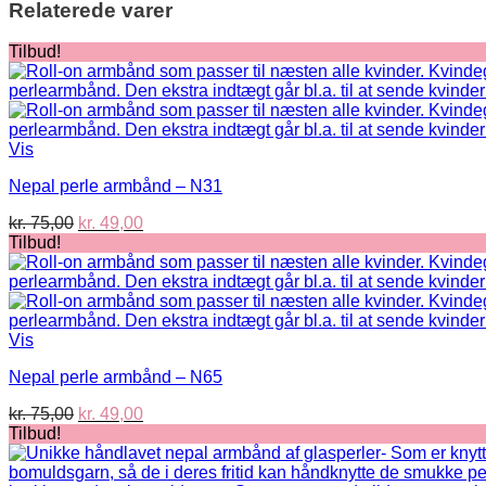
Relaterede varer
Tilbud!
Vis
Nepal perle armbånd – N31
Den
Den
kr.
75,00
kr.
49,00
oprindelige
aktuelle
Tilbud!
pris
pris
var:
er:
kr. 75,00.
kr. 49,00.
Vis
Nepal perle armbånd – N65
Den
Den
kr.
75,00
kr.
49,00
oprindelige
aktuelle
Tilbud!
pris
pris
var:
er: