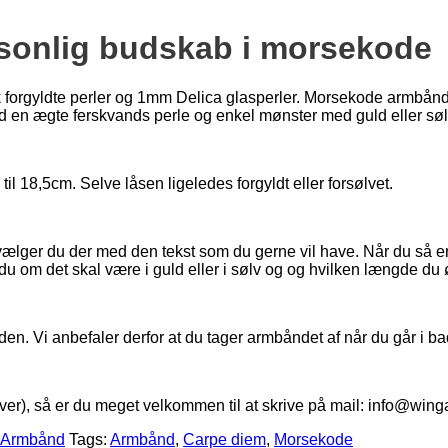
sonlig budskab i morsekode
 forgyldte perler og 1mm Delica glasperler. Morsekode armbånde
d en ægte ferskvands perle og enkel mønster med guld eller sø
til 18,5cm. Selve låsen ligeledes forgyldt eller forsølvet.
lger du der med den tekst som du gerne vil have. Når du så e
u om det skal være i guld eller i sølv og og hvilken længde du øns
den. Vi anbefaler derfor at du tager armbåndet af når du går i b
er), så er du meget velkommen til at skrive på mail: info@winga
 Armbånd
Tags:
Armbånd
,
Carpe diem
,
Morsekode