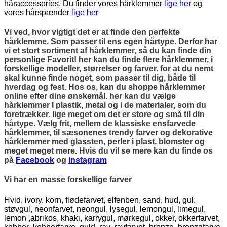
håraccessories. Du finder vores hårklemmer
lige her
og
vores hårspænder
lige her
Vi ved, hvor vigtigt det er at finde den perfekte
hårklemme. Som passer til ens egen hårtype. Derfor har
vi et stort sortiment af hårklemmer, så du kan finde din
personlige Favorit! her kan du finde flere hårklemmer, i
forskellige modeller, størrelser og farver. for at du nemt
skal kunne finde noget, som passer til dig, både til
hverdag og fest. Hos os, kan du shoppe hårklemmer
online efter dine ønskemål. her kan du vælge
hårklemmer I plastik, metal og i de materialer, som du
foretrækker. lige meget om det er store og små til din
hårtype. Vælg frit, mellem de klassiske ensfarvede
hårklemmer, til sæsonenes trendy farver og dekorative
hårklemmer med glassten, perler i plast, blomster og
meget meget mere. Hvis du vil se mere kan du finde os
på
Facebook
og
Instagram
Vi har en masse forskellige farver
Hvid, ivory, korn, flødefarvet, elfenben, sand, hud, gul,
støvgul, neonfarvet, neongul, lysegul, lemongul, limegul,
lemon ,abrikos, khaki, karrygul, mørkegul, okker, okkerfarvet,