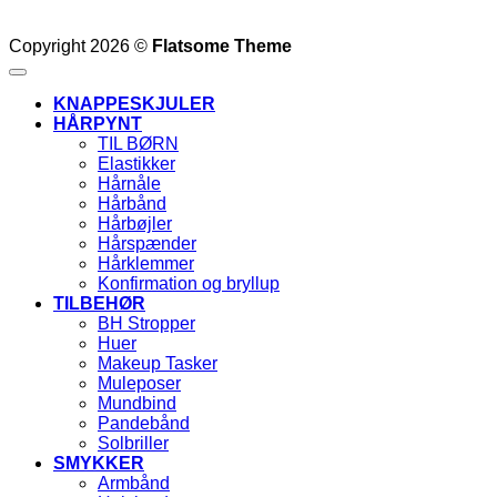
Copyright 2026 ©
Flatsome Theme
KNAPPESKJULER
HÅRPYNT
TIL BØRN
Elastikker
Hårnåle
Hårbånd
Hårbøjler
Hårspænder
Hårklemmer
Konfirmation og bryllup
TILBEHØR
BH Stropper
Huer
Makeup Tasker
Muleposer
Mundbind
Pandebånd
Solbriller
SMYKKER
Armbånd