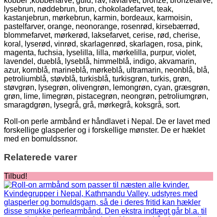
kobber ,kobberfarve, guld, rav, ravfarvet, bronze, bronzefarve,
lysebrun, nøddebrun, brun, chokoladefarvet, teak,
kastanjebrun, mørkebrun, karmin, bordeaux, karmoisin,
pastelfarver, orange, neonorange, rosenrød, kirsebærrød,
blommefarvet, mørkerød, laksefarvet, cerise, rød, cherise,
koral, lyserød, vinrød, skarlagenrød, skarlagen, rosa, pink,
magenta, fuchsia, lyselilla, lilla, mørkelilla, purpur, violet,
lavendel, dueblå, lyseblå, himmelblå, indigo, akvamarin,
azur, kornblå, marineblå, mørkeblå, ultramarin, neonblå, blå,
petroliumblå, støvblå, turkisblå, turkisgrøn, turkis, grøn,
støvgrøn, lysegrøn, olivengrøn, lemongrøn, cyan, græsgrøn,
grøn, lime, limegrøn, pistacegrøn, neongrøn, petroliumgrøn,
smaragdgrøn, lysegrå, grå, mørkegrå, koksgrå, sort.
Roll-on perle armbånd er håndlavet i Nepal. De er lavet med
forskellige glasperler og i forskellige mønster. De er hæklet
med en bomuldssnor.
Relaterede varer
Tilbud!