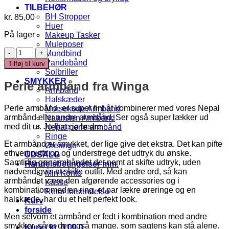
TILBEHØR
BH Stropper
kr.
85,00
Huer
På lager
Makeup Tasker
Muleposer
Perle
Mundbind
armbånd
Pandebånd
Tilføj til kurv
antal
Solbriller
SMYKKER
Perle armbånd fra Winga
Armbånd
Halskæder
Perle armbånd, er super fint at kombinerer med vores Nepal
Morsekode Armbånd
armbånd eller andre armbånd. Ser også super lækker ud
Natursten Armbånd
med dit ur. Jo flere jo bedre.
Nepal perle armbånd
Ringe
Et armbånd er smykket, der lige give det ekstra. Det kan pifte
Øreringe
ethvert outfit op og understrege det udtryk du ønske.
UDSALG
Samtidig gør armbåndet det nemt at skifte udtryk, uden
Handelsbetingelser mm.
nødvendigvis at skifte outfit. Med andre ord, så kan
Min Konto
armbåndet være den afgørende accessories og i
Kasse
kombination med en ring, et par lækre øreringe og en
Retur forsendelse
halskæde, har du et helt perfekt look.
Kurv
forside
Men selvom et armbånd er fedt i kombination med andre
smykker, så er der også mange, som sagtens kan stå alene.
Kurv /
kr.
0,00
0