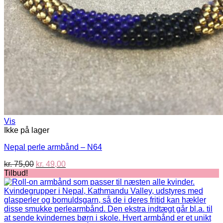
Vis
Ikke på lager
Nepal perle armbånd – N64
Den
Den
kr.
75,00
kr.
49,00
oprindelige
aktuelle
Tilbud!
pris
pris
var:
er:
kr. 75,00.
kr. 49,00.