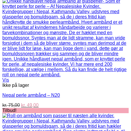
Vis
Ikke på lager
Nepal perle armbånd – N20
Den
Den
kr.
75,00
kr.
49,00
oprindelige
aktuelle
Tilbud!
pris
pris
var:
er:
kr. 75,00.
kr. 49,00.