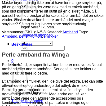
Måske bryder du dig ikke om at have for mange smykker på,
på en gang? Så kan det være nok med et enkelt armbånd,
som blot komplimenterer dit outfit på en diskret måde. Så
uanset hvem du ønsker at forkæle, så er armbåndet en sikker
vinder. Ønsker du at kombinere armbåndet med øvrige
smykker? Så tag et kig i vores store smykkeudvalg.
Ingen varer i kurven.
Varenummer (SKU):
A-5-3
Kategori:
Armbånd
Tags:
Tilbage til shoppen
Armbånd
,
perle
,
Roll-on
,
smykker
Beskrivelse
Søg
efter:
Perle armbånd fra Winga
0
Perle armbånd, er super fint at kombinerer med vores Nepal
Kurv
armbånd eller andre armbånd. Ser også super lækker ud
med dit ur. Jo flere jo bedre.
Et armbånd er smykket, der lige give det ekstra. Det kan pifte
ethvert outfit op og understrege det udtryk du ønske.
Samtidig gør armbåndet det nemt at skifte udtryk, uden
Ingen varer i kurven.
nødvendigvis at skifte outfit. Med andre ord, så kan
armbåndet være den afgørende accessories og i
Tilbage til shoppen
kombination med en ring, et par lækre øreringe og en