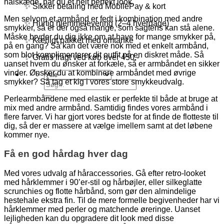
halskæde, har du et helt perfekt look.
✨ Sikker betaling med MobilePay & kort
Men selvom et armbånd er fedt i kombination med andre
✨ Hurtig hjemmelevering (2–4 hverdage)
smykker, så er der også mange, som sagtens kan stå alene.
Måske bryder du dig ikke om at have for mange smykker på,
✨ Kærligt pakket med omtanke
på en gang? Så kan det være nok med et enkelt armbånd,
som blot komplimenterer dit outfit på en diskret måde. Så
✨ Gratis fragt ved køb over 450,-
uanset hvem du ønsker at forkæle, så er armbåndet en sikker
vinder. Ønsker du at kombinere armbåndet med øvrige
smykker? Så tag et kig i vores store smykkeudvalg.
Søg
efter:
Perlearmbåndene med elastik er perfekte til både at bruge at
mix med andre armbånd. Samtidig findes vores armbånd i
flere farver. Vi har gjort vores bedste for at finde de flotteste til
dig, så der er massere at vælge imellem samt at det løbene
kommer nye.
Få en god hårdag hver dag
Med vores udvalg af håraccessories. Gå efter retro-looket
med hårklemmer i 90’er-stil og hårbøjler, eller silkeglatte
scrunchies og flotte hårbånd, som gør den almindelige
hestehale ekstra fin. Til de mere formelle begivenheder har vi
hårklemmer med perler og matchende øreringe. Uanset
lejligheden kan du opgradere dit look med disse