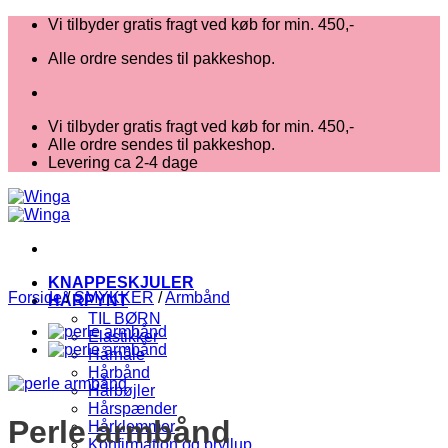
Fortsæt
Vi tilbyder gratis fragt ved køb for min. 450,-
til
Alle ordre sendes til pakkeshop.
indhold
Vi tilbyder gratis fragt ved køb for min. 450,-
Alle ordre sendes til pakkeshop.
Levering ca 2-4 dage
KNAPPESKJULER
Forside
/
SMYKKER
/
Armbånd
HÅRPYNT
TIL BØRN
Elastikker
Hårnåle
Hårbånd
Hårbøjler
Hårspænder
Perle armbånd
Hårklemmer
Konfirmation og bryllup