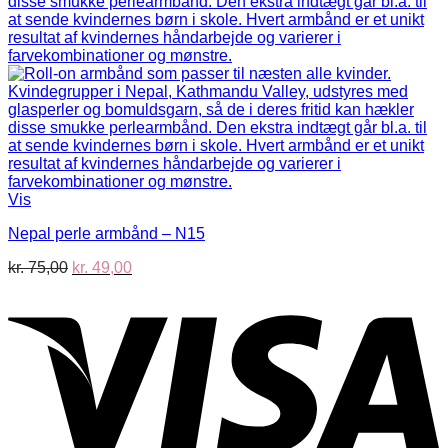
Vis
Nepal perle armbånd – N15
Den
Den
kr.
75,00
kr.
49,00
oprindelige
aktuelle
V
pris
pris
var:
er:
kr. 75,00.
kr. 49,00.