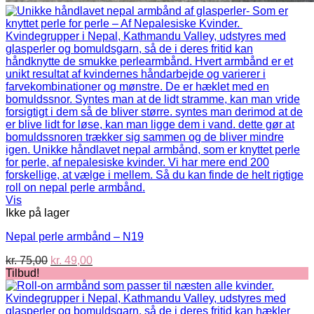
Vis
Ikke på lager
Nepal perle armbånd – N19
Den
Den
kr.
75,00
kr.
49,00
oprindelige
aktuelle
Tilbud!
pris
pris
var:
er:
kr. 75,00.
kr. 49,00.