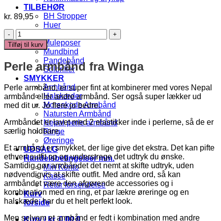
TILBEHØR
BH Stropper
kr.
89,95
Huer
Perle
Makeup Tasker
armbånd
Muleposer
Tilføj til kurv
-
Mundbind
UDSOLGT
Pandebånd
Perle armbånd fra Winga
antal
Solbriller
SMYKKER
Armbånd
Perle armbånd, er super fint at kombinerer med vores Nepal
Halskæder
armbånd eller andre armbånd. Ser også super lækker ud
Morsekode Armbånd
med dit ur. Jo flere jo bedre.
Natursten Armbånd
Armbåndet er lavet med 2 elastikker inde i perlerne, så de er
Nepal perle armbånd
særlig holdbare.
Ringe
Øreringe
Et armbånd er smykket, der lige give det ekstra. Det kan pifte
UDSALG
ethvert outfit op og understrege det udtryk du ønske.
Handelsbetingelser mm.
Samtidig gør armbåndet det nemt at skifte udtryk, uden
Min Konto
nødvendigvis at skifte outfit. Med andre ord, så kan
Kasse
armbåndet være den afgørende accessories og i
Retur forsendelse
kombination med en ring, et par lækre øreringe og en
Kurv
halskæde, har du et helt perfekt look.
forside
Men selvom et armbånd er fedt i kombination med andre
Kurv /
kr.
0,00
0