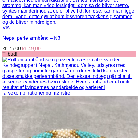
Vis
Nepal perle armbånd – N3
Den
Den
kr.
75,00
kr.
49,00
oprindelige
aktuelle
Tilbud!
pris
pris
var:
er:
kr. 75,00.
kr. 49,00.