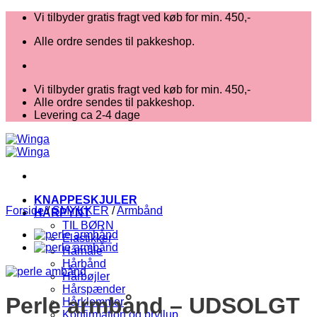
Fortsæt
Vi tilbyder gratis fragt ved køb for min. 450,-
til
Alle ordre sendes til pakkeshop.
indhold
Vi tilbyder gratis fragt ved køb for min. 450,-
Alle ordre sendes til pakkeshop.
Levering ca 2-4 dage
KNAPPESKJULER
Forside
/
SMYKKER
/
Armbånd
HÅRPYNT
TIL BØRN
Elastikker
Hårnåle
Hårbånd
Hårbøjler
Hårspænder
Perle armbånd – UDSOLGT
Hårklemmer
Konfirmation og bryllup