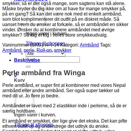
smykker, så er der også mange, som sagtens kan stå alene.
Måske bryder du dig ikke om at have for mange smykker på,
på en gang? Så kan det være nok med et enkelt armbånd,
som blot komplimenterer dit outfit på en diskret måde. Så
uanset hvem du ønsker at forkæle, så er armbåndet en sikker
vinder. Ønsker du at kombinere armbåndet med øvrige
Ingen varer i kurven.
smykker? Så tag et kig i vores store smykkeudvalg.
Tilbage til shoppen
Varenummer (SKU):
A-4-14
Kategori:
Armbånd
Tags:
Armbånd
,
perle
,
Roll-on
,
smykker
Søg
Beskrivelse
efter:
Perle armbånd fra Winga
0
Kurv
Perle armbånd, er super fint at kombinerer med vores Nepal
armbånd eller andre armbånd. Ser også super lækker ud
med dit ur. Jo flere jo bedre.
Armbåndet er lavet med 2 elastikker inde i perlerne, så de er
særlig holdbare.
Ingen varer i kurven.
Et armbånd er smykket, der lige give det ekstra. Det kan pifte
Tilbage til shoppen
ethvert outfit op og understrege det udtryk du ønske.