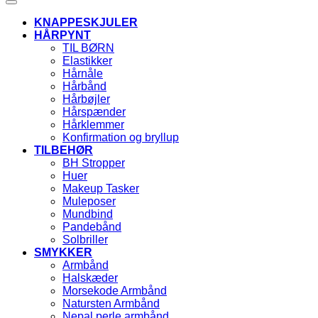
KNAPPESKJULER
HÅRPYNT
TIL BØRN
Elastikker
Hårnåle
Hårbånd
Hårbøjler
Hårspænder
Hårklemmer
Konfirmation og bryllup
TILBEHØR
BH Stropper
Huer
Makeup Tasker
Muleposer
Mundbind
Pandebånd
Solbriller
SMYKKER
Armbånd
Halskæder
Morsekode Armbånd
Natursten Armbånd
Nepal perle armbånd