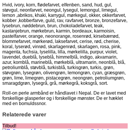
Hvid, ivory, korn, flødefarvet, elfenben, sand, hud, gul,
støvgul, neonfarvet, neongul, lysegul, lemongul, limegul,
lemon ,abrikos, khaki, karrygul, mørkegul, okker, okkerfarvet,
kobber ,kobberfarve, guld, rav, ravfarvet, bronze, bronzefarve,
lysebrun, nøddebrun, brun, chokoladefarvet, teak,
kastanjebrun, mørkebrun, karmin, bordeaux, karmoisin,
pastelfarver, orange, neonorange, rosenrød, kirsebærrød,
blommefarvet, mørkerød, laksefarvet, cerise, rød, cherise,
koral, lyserød, vinrød, skarlagenrød, skarlagen, rosa, pink,
magenta, fuchsia, lyselilla, lilla, mørkelilla, purpur, violet,
lavendel, dueblå, lyseblå, himmelblå, indigo, akvamarin,
azur, kornblå, marineblå, mørkeblå, ultramarin, neonblå, blå,
petroliumblå, støvblå, turkisblå, turkisgrøn, turkis, grøn,
støvgrøn, lysegrøn, olivengrøn, lemongrøn, cyan, græsgrøn,
grøn, lime, limegrøn, pistacegrøn, neongrøn, petroliumgrøn,
smaragdgrøn, lysegrå, grå, mørkegrå, koksgrå, sort.
Roll-on perle armbånd er håndlavet i Nepal. De er lavet med
forskellige glasperler og i forskellige mønster. De er hæklet
med en bomuldssnor.
Relaterede varer
Tilbud!