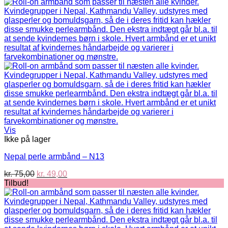
Vis
Ikke på lager
Nepal perle armbånd – N13
Den
Den
kr.
75,00
kr.
49,00
oprindelige
aktuelle
Tilbud!
pris
pris
var:
er:
kr. 75,00.
kr. 49,00.