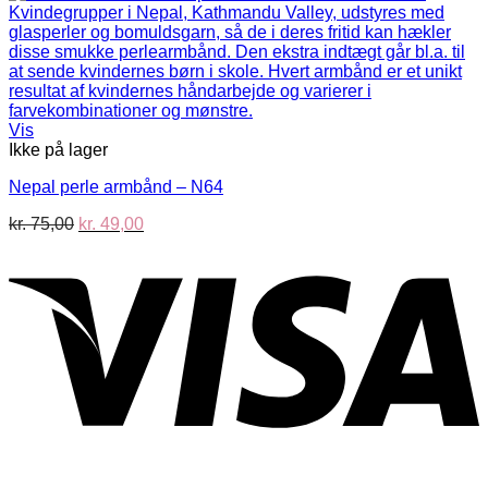
Vis
Ikke på lager
Nepal perle armbånd – N64
Den
Den
kr.
75,00
kr.
49,00
oprindelige
aktuelle
V
pris
pris
var:
er:
kr. 75,00.
kr. 49,00.
P