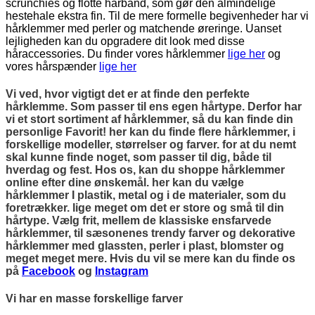
scrunchies og flotte hårbånd, som gør den almindelige
hestehale ekstra fin. Til de mere formelle begivenheder har vi
hårklemmer med perler og matchende øreringe. Uanset
lejligheden kan du opgradere dit look med disse
håraccessories. Du finder vores hårklemmer
lige her
og
vores hårspænder
lige her
Vi ved, hvor vigtigt det er at finde den perfekte
hårklemme. Som passer til ens egen hårtype. Derfor har
vi et stort sortiment af hårklemmer, så du kan finde din
personlige Favorit! her kan du finde flere hårklemmer, i
forskellige modeller, størrelser og farver. for at du nemt
skal kunne finde noget, som passer til dig, både til
hverdag og fest. Hos os, kan du shoppe hårklemmer
online efter dine ønskemål. her kan du vælge
hårklemmer I plastik, metal og i de materialer, som du
foretrækker. lige meget om det er store og små til din
hårtype. Vælg frit, mellem de klassiske ensfarvede
hårklemmer, til sæsonenes trendy farver og dekorative
hårklemmer med glassten, perler i plast, blomster og
meget meget mere. Hvis du vil se mere kan du finde os
på
Facebook
og
Instagram
Vi har en masse forskellige farver