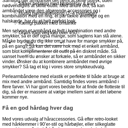
Samtidig gør armbåndet det nemt at skifte udtryk, uden
✨ Sikker betaling med MobilePay & kort
nødvendigvis at skifte outfit. Med andre ord, så kan
armbåndet være den afgørende accessories og i
✨ Hurtig hjemmelevering (2–4 hverdage)
kombination med en ring, et par lækre øreringe og en
halskæde, har du et helt perfekt look.
✨ Kærligt pakket med omtanke
Men selvom et armbånd er fedt i kombination med andre
✨ Gratis fragt ved køb over 450,-
smykker, så er der også mange, som sagtens kan stå alene.
Måske bryder du dig ikke om at have for mange smykker på,
på en gang? Så kan det være nok med et enkelt armbånd,
Søg
som blot komplimenterer dit outfit på en diskret måde. Så
efter:
uanset hvem du ønsker at forkæle, så er armbåndet en sikker
vinder. Ønsker du at kombinere armbåndet med øvrige
smykker? Så tag et kig i vores store smykkeudvalg.
Perlearmbåndene med elastik er perfekte til både at bruge at
mix med andre armbånd. Samtidig findes vores armbånd i
flere farver. Vi har gjort vores bedste for at finde de flotteste til
dig, så der er massere at vælge imellem samt at det løbene
kommer nye.
Få en god hårdag hver dag
Med vores udvalg af håraccessories. Gå efter retro-looket
med hårklemmer i 90’er-stil og hårbøjler, eller silkeglatte