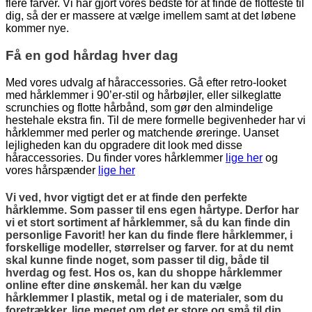
flere farver. Vi har gjort vores bedste for at finde de flotteste til
dig, så der er massere at vælge imellem samt at det løbene
kommer nye.
Få en god hårdag hver dag
Med vores udvalg af håraccessories. Gå efter retro-looket
med hårklemmer i 90’er-stil og hårbøjler, eller silkeglatte
scrunchies og flotte hårbånd, som gør den almindelige
hestehale ekstra fin. Til de mere formelle begivenheder har vi
hårklemmer med perler og matchende øreringe. Uanset
lejligheden kan du opgradere dit look med disse
håraccessories. Du finder vores hårklemmer
lige her
og
vores hårspænder
lige her
Vi ved, hvor vigtigt det er at finde den perfekte
hårklemme. Som passer til ens egen hårtype. Derfor har
vi et stort sortiment af hårklemmer, så du kan finde din
personlige Favorit! her kan du finde flere hårklemmer, i
forskellige modeller, størrelser og farver. for at du nemt
skal kunne finde noget, som passer til dig, både til
hverdag og fest. Hos os, kan du shoppe hårklemmer
online efter dine ønskemål. her kan du vælge
hårklemmer I plastik, metal og i de materialer, som du
foretrækker. lige meget om det er store og små til din