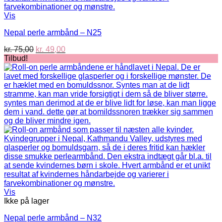
Vis
Nepal perle armbånd – N25
Den
Den
kr.
75,00
kr.
49,00
oprindelige
aktuelle
Tilbud!
pris
pris
var:
er:
kr. 75,00.
kr. 49,00.
Vis
Ikke på lager
Nepal perle armbånd – N32