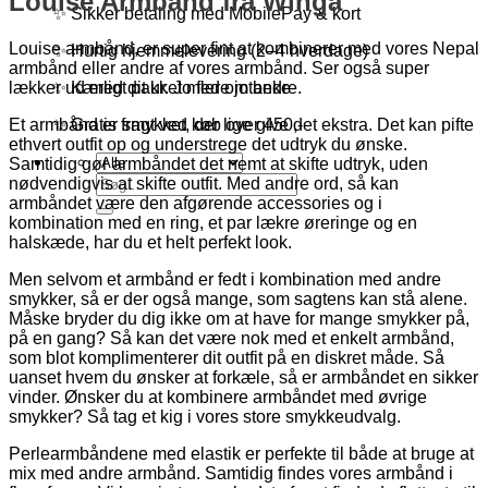
Louise Armbånd fra Winga
✨ Sikker betaling med MobilePay & kort
Louise armbånd, er super fint at kombinerer med vores Nepal
✨ Hurtig hjemmelevering (2–4 hverdage)
armbånd eller andre af vores armbånd. Ser også super
✨ Kærligt pakket med omtanke
lækker ud med dit ur. Jo flere jo bedre.
✨ Gratis fragt ved køb over 450,-
Et armbånd er smykket, der lige give det ekstra. Det kan pifte
ethvert outfit op og understrege det udtryk du ønske.
Samtidig gør armbåndet det nemt at skifte udtryk, uden
Søg
nødvendigvis at skifte outfit. Med andre ord, så kan
efter:
armbåndet være den afgørende accessories og i
kombination med en ring, et par lækre øreringe og en
halskæde, har du et helt perfekt look.
Men selvom et armbånd er fedt i kombination med andre
smykker, så er der også mange, som sagtens kan stå alene.
Måske bryder du dig ikke om at have for mange smykker på,
på en gang? Så kan det være nok med et enkelt armbånd,
som blot komplimenterer dit outfit på en diskret måde. Så
uanset hvem du ønsker at forkæle, så er armbåndet en sikker
vinder. Ønsker du at kombinere armbåndet med øvrige
smykker? Så tag et kig i vores store smykkeudvalg.
Perlearmbåndene med elastik er perfekte til både at bruge at
mix med andre armbånd. Samtidig findes vores armbånd i