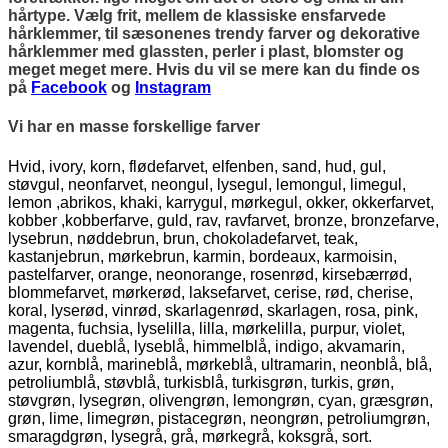
hårtype. Vælg frit, mellem de klassiske ensfarvede
hårklemmer, til sæsonenes trendy farver og dekorative
hårklemmer med glassten, perler i plast, blomster og
meget meget mere. Hvis du vil se mere kan du finde os
på
Facebook
og
Instagram
Vi har en masse forskellige farver
Hvid, ivory, korn, flødefarvet, elfenben, sand, hud, gul,
støvgul, neonfarvet, neongul, lysegul, lemongul, limegul,
lemon ,abrikos, khaki, karrygul, mørkegul, okker, okkerfarvet,
kobber ,kobberfarve, guld, rav, ravfarvet, bronze, bronzefarve,
lysebrun, nøddebrun, brun, chokoladefarvet, teak,
kastanjebrun, mørkebrun, karmin, bordeaux, karmoisin,
pastelfarver, orange, neonorange, rosenrød, kirsebærrød,
blommefarvet, mørkerød, laksefarvet, cerise, rød, cherise,
koral, lyserød, vinrød, skarlagenrød, skarlagen, rosa, pink,
magenta, fuchsia, lyselilla, lilla, mørkelilla, purpur, violet,
lavendel, dueblå, lyseblå, himmelblå, indigo, akvamarin,
azur, kornblå, marineblå, mørkeblå, ultramarin, neonblå, blå,
petroliumblå, støvblå, turkisblå, turkisgrøn, turkis, grøn,
støvgrøn, lysegrøn, olivengrøn, lemongrøn, cyan, græsgrøn,
grøn, lime, limegrøn, pistacegrøn, neongrøn, petroliumgrøn,
smaragdgrøn, lysegrå, grå, mørkegrå, koksgrå, sort.