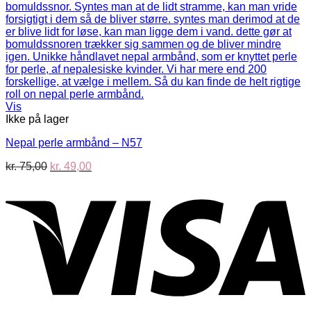
Vis
Ikke på lager
Nepal perle armbånd – N57
Den
Den
kr.
75,00
kr.
49,00
oprindelige
aktuelle
V
pris
pris
var:
er:
kr. 75,00.
kr. 49,00.