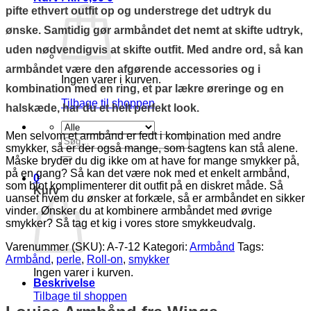
pifte ethvert outfit op og understrege det udtryk du
ønske. Samtidig gør armbåndet det nemt at skifte udtryk,
uden nødvendigvis at skifte outfit. Med andre ord, så kan
armbåndet være den afgørende accessories og i
Ingen varer i kurven.
kombination med en ring, et par lækre øreringe og en
Tilbage til shoppen
halskæde, har du et helt perfekt look.
Men selvom et armbånd er fedt i kombination med andre
Søg
smykker, så er der også mange, som sagtens kan stå alene.
efter:
Måske bryder du dig ikke om at have for mange smykker på,
på en gang? Så kan det være nok med et enkelt armbånd,
0
som blot komplimenterer dit outfit på en diskret måde. Så
Kurv
uanset hvem du ønsker at forkæle, så er armbåndet en sikker
vinder. Ønsker du at kombinere armbåndet med øvrige
smykker? Så tag et kig i vores store smykkeudvalg.
Varenummer (SKU):
A-7-12
Kategori:
Armbånd
Tags:
Armbånd
,
perle
,
Roll-on
,
smykker
Ingen varer i kurven.
Beskrivelse
Tilbage til shoppen