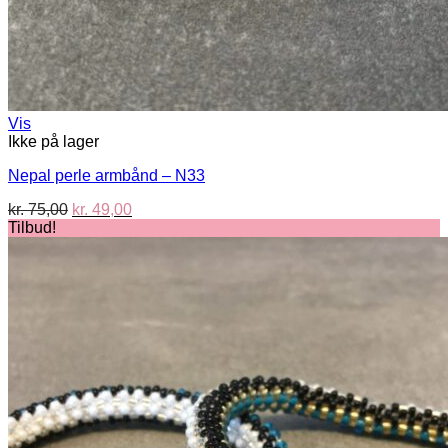
Vis
Ikke på lager
Nepal perle armbånd – N33
Den
Den
kr.
75,00
kr.
49,00
oprindelige
aktuelle
Tilbud!
pris
pris
var:
er:
kr. 75,00.
kr. 49,00.