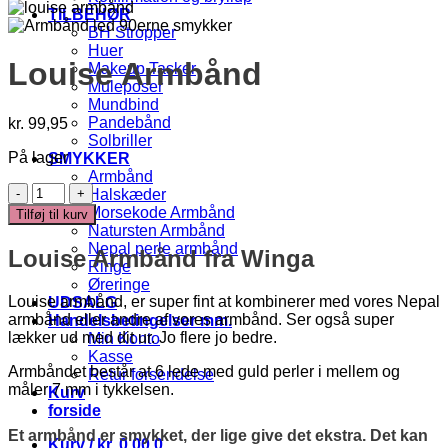
TILBEHØR
BH Stropper
Huer
Louise Armbånd
Makeup Tasker
Muleposer
Mundbind
Pandebånd
kr.
99,95
Solbriller
På lager
SMYKKER
Armbånd
Louise
Halskæder
Armbånd
Morsekode Armbånd
Tilføj til kurv
antal
Natursten Armbånd
Nepal perle armbånd
Louise Armbånd fra Winga
Ringe
Øreringe
Louise armbånd, er super fint at kombinerer med vores Nepal
UDSALG
armbånd eller andre af vores armbånd. Ser også super
Handelsbetingelser mm.
lækker ud med dit ur. Jo flere jo bedre.
Min Konto
Kasse
Armbåndet består at 6 lede med guld perler i mellem og
Retur forsendelse
måler 7 mm i tykkelsen.
Kurv
forside
Et armbånd er smykket, der lige give det ekstra. Det kan
Kurv /
kr.
0,00
0