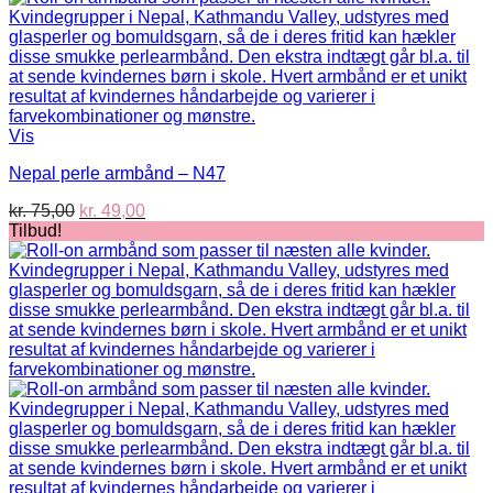
Vis
Nepal perle armbånd – N47
Den
Den
kr.
75,00
kr.
49,00
oprindelige
aktuelle
Tilbud!
pris
pris
var:
er:
kr. 75,00.
kr. 49,00.