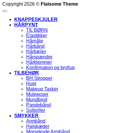
Copyright 2026 ©
Flatsome Theme
KNAPPESKJULER
HÅRPYNT
TIL BØRN
Elastikker
Hårnåle
Hårbånd
Hårbøjler
Hårspænder
Hårklemmer
Konfirmation og bryllup
TILBEHØR
BH Stropper
Huer
Makeup Tasker
Muleposer
Mundbind
Pandebånd
Solbriller
SMYKKER
Armbånd
Halskæder
Morsekode Armbånd