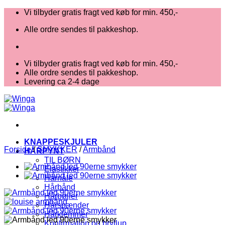
Fortsæt
Vi tilbyder gratis fragt ved køb for min. 450,-
til
Alle ordre sendes til pakkeshop.
indhold
Vi tilbyder gratis fragt ved køb for min. 450,-
Alle ordre sendes til pakkeshop.
Levering ca 2-4 dage
KNAPPESKJULER
Forside
/
SMYKKER
/
Armbånd
HÅRPYNT
TIL BØRN
Elastikker
Hårnåle
Hårbånd
Hårbøjler
Hårspænder
Hårklemmer
Konfirmation og bryllup