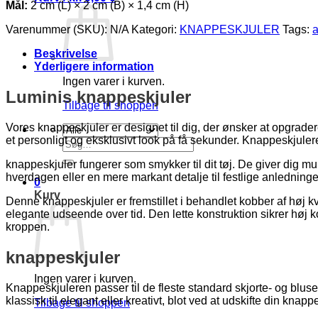
Mål:
2 cm (L) × 2 cm (B) × 1,4 cm (H)
Varenummer (SKU):
N/A
Kategori:
KNAPPESKJULER
Tags:
a
Beskrivelse
Yderligere information
Ingen varer i kurven.
Luminis knappeskjuler
Tilbage til shoppen
Vores knappeskjuler er designet til dig, der ønsker at opgradere
et personligt og eksklusivt look på få sekunder. Knappeskjule
Søg
efter:
knappeskjuler fungerer som smykker til dit tøj. De giver dig mul
hverdagen eller en mere markant detalje til festlige anledninge
0
Kurv
Denne knappeskjuler er fremstillet i behandlet kobber af høj kva
elegante udseende over tid. Den lette konstruktion sikrer høj 
kroppen.
knappeskjuler
Ingen varer i kurven.
Knappeskjuleren passer til de fleste standard skjorte- og blusekn
klassisk til elegant eller kreativt, blot ved at udskifte din knapp
Tilbage til shoppen