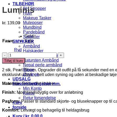
TILBEHØR
Luminis
BH Stropper
Huer
Makeup Tasker
Muleposer
kr.
139,00
Mundbind
Pandebånd
Guld
Solbriller
Farve
Sølv
SMYKKER
Armbånd
Ryd
Halskæder
Luminis
Morsekode Armbånd
antal
Natursten Armbånd
Tilføj til kurv
Nepal perle armbånd
Ringe
2 stk. Pearl Bloom. Opgrader dit outfit på få sekunder med en e
Øreringe
eksklusivt udtryk – helt uden syning og uden at beskadige tøjet
UDSALG
Materiale:
Behandlet kobber
Handelsbetingelser mm.
Min Konto
Finish:
Modstandsdygtig over for anløbning
Kasse
Retur forsendelse
Pasform:
Passer til standard skjorte- og bluseknapper op til 
Kurv
forside
Komfort:
Letvægt og behagelig til heldagsbrug
Kurv /
kr.
0,00
0