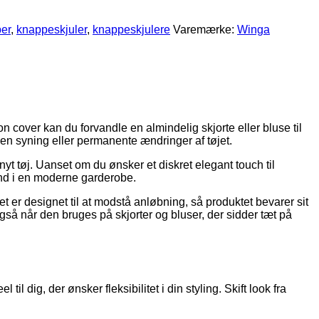
er
,
knappeskjuler
,
knappeskjulere
Varemærke:
Winga
on cover kan du forvandle en almindelig skjorte eller bluse til
en syning eller permanente ændringer af tøjet.
nyt tøj. Uanset om du ønsker et diskret elegant touch til
 ind i en moderne garderobe.
et er designet til at modstå anløbning, så produktet bevarer sit
så når den bruges på skjorter og bluser, der sidder tæt på
 dig, der ønsker fleksibilitet i din styling. Skift look fra