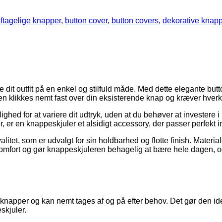
ftagelige knapper
,
button cover
,
button covers
,
dekorative knapp
 dit outfit på en enkel og stilfuld måde. Med dette elegante butt
ren klikkes nemt fast over din eksisterende knap og kræver hverk
ighed for at variere dit udtryk, uden at du behøver at investere i 
r, er en knappeskjuler et alsidigt accessory, der passer perfekt
litet, som er udvalgt for sin holdbarhed og flotte finish. Material
komfort og gør knappeskjuleren behagelig at bære hele dagen, og
apper og kan nemt tages af og på efter behov. Det gør den ideel til
eskjuler.