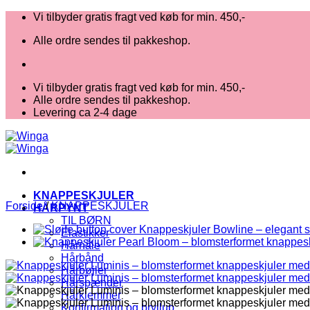
Fortsæt
Vi tilbyder gratis fragt ved køb for min. 450,-
til
Alle ordre sendes til pakkeshop.
indhold
Vi tilbyder gratis fragt ved køb for min. 450,-
Alle ordre sendes til pakkeshop.
Levering ca 2-4 dage
KNAPPESKJULER
Forside
/
KNAPPESKJULER
HÅRPYNT
TIL BØRN
Elastikker
Hårnåle
Hårbånd
Hårbøjler
Hårspænder
Hårklemmer
Konfirmation og bryllup