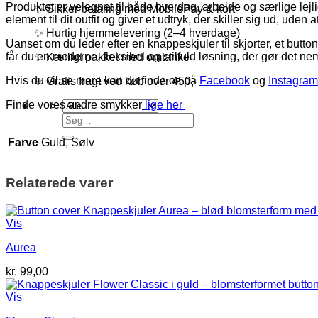
Produktet er velegnet til både hverdag, arbejde og særlige lejl
✨ Sikker betaling med MobilePay & kort
element til dit outfit og giver et udtryk, der skiller sig ud, uden 
✨ Hurtig hjemmelevering (2–4 hverdage)
Uanset om du leder efter en knappeskjuler til skjorter, et butto
får du en moderne, fleksibel og stilfuld løsning, der gør det nem
✨ Kærligt pakket med omtanke
Hvis du vil se mere kan du finde os på
Facebook
og
Instagram
✨ Gratis fragt ved køb over 450,-
Finde vores andre smykker
lige her
Søg
efter:
Farve
Guld, Sølv
Relaterede varer
Vis
Aurea
kr.
99,00
Vis