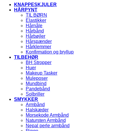
KNAPPESKJULER
HÅRPYNT
TIL BØRN
Elastikker
Hårnåle
Hårbånd
Hårbøjler
Hårspænder
Hårklemmer
Konfirmation og bryllup
TILBEHØR
BH Stropper
Huer
Makeup Tasker
Muleposer
Mundbind
Pandebånd
Solbriller
SMYKKER
Armbånd
Halskæder
Morsekode Armbånd
Natursten Armbånd
Nepal perle armbånd
Ringe