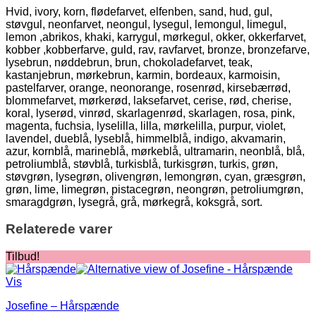
Hvid, ivory, korn, flødefarvet, elfenben, sand, hud, gul,
støvgul, neonfarvet, neongul, lysegul, lemongul, limegul,
lemon ,abrikos, khaki, karrygul, mørkegul, okker, okkerfarvet,
kobber ,kobberfarve, guld, rav, ravfarvet, bronze, bronzefarve,
lysebrun, nøddebrun, brun, chokoladefarvet, teak,
kastanjebrun, mørkebrun, karmin, bordeaux, karmoisin,
pastelfarver, orange, neonorange, rosenrød, kirsebærrød,
blommefarvet, mørkerød, laksefarvet, cerise, rød, cherise,
koral, lyserød, vinrød, skarlagenrød, skarlagen, rosa, pink,
magenta, fuchsia, lyselilla, lilla, mørkelilla, purpur, violet,
lavendel, dueblå, lyseblå, himmelblå, indigo, akvamarin,
azur, kornblå, marineblå, mørkeblå, ultramarin, neonblå, blå,
petroliumblå, støvblå, turkisblå, turkisgrøn, turkis, grøn,
støvgrøn, lysegrøn, olivengrøn, lemongrøn, cyan, græsgrøn,
grøn, lime, limegrøn, pistacegrøn, neongrøn, petroliumgrøn,
smaragdgrøn, lysegrå, grå, mørkegrå, koksgrå, sort.
Relaterede varer
Tilbud!
Vis
Josefine – Hårspænde