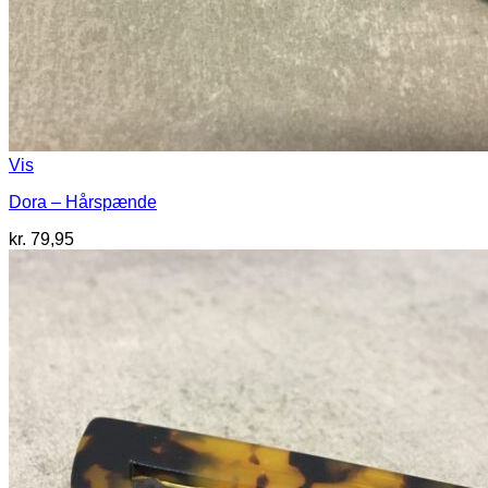
Vis
Dora – Hårspænde
kr.
79,95