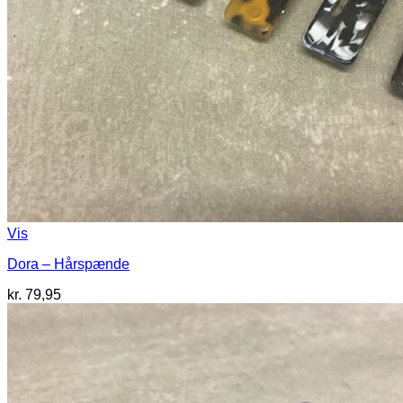
Vis
Dora – Hårspænde
kr.
79,95