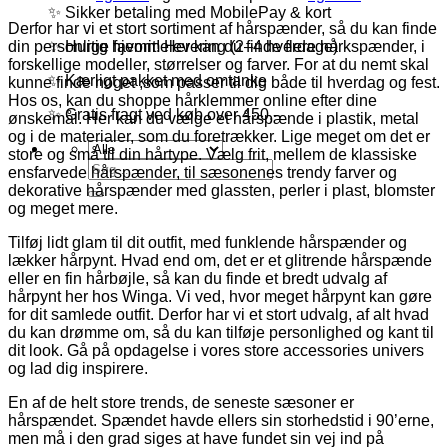
✨ Sikker betaling med MobilePay & kort
Derfor har vi et stort sortiment af hårspænder, så du kan finde
✨ Hurtig hjemmelevering (2–4 hverdage)
din personlige favorit! Her kan du finde flere hårkspænder, i
forskellige modeller, størrelser og farver. For at du nemt skal
✨ Kærligt pakket med omtanke
kunne finde noget ,som passer til dig både til hverdag og fest.
Hos os, kan du shoppe hårklemmer online efter dine
✨ Gratis fragt ved køb over 450,-
ønskemål. Her kan du vælge et hårspænde i plastik, metal
og i de materialer, som du foretrækker. Lige meget om det er
store og små til din hårtype. Vælg frit, mellem de klassiske
Søg
ensfarvede hårspænder, til sæsonenes trendy farver og
efter:
dekorative hårspænder med glassten, perler i plast, blomster
og meget mere.
Tilføj lidt glam til dit outfit, med funklende hårspænder og
lækker hårpynt. Hvad end om, det er et glitrende hårspænde
eller en fin hårbøjle, så kan du finde et bredt udvalg af
hårpynt her hos Winga. Vi ved, hvor meget hårpynt kan gøre
for dit samlede outfit. Derfor har vi et stort udvalg, af alt hvad
du kan drømme om, så du kan tilføje personlighed og kant til
dit look. Gå på opdagelse i vores store accessories univers
og lad dig inspirere.
En af de helt store trends, de seneste sæsoner er
hårspændet. Spændet havde ellers sin storhedstid i 90’erne,
men må i den grad siges at have fundet sin vej ind på