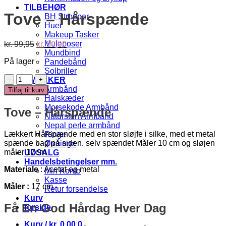
TILBEHØR
Tove – Hårspænde
BH Stropper
Huer
Makeup Tasker
Den
Den
Muleposer
kr.
99,95
kr.
50,00
oprindelige
aktuelle
Mundbind
På lager
pris
pris
Pandebånd
var:
er:
Solbriller
Tove
kr. 99,95.
kr. 50,00.
SMYKKER
-
Armbånd
Tilføj til kurv
Hårspænde
Halskæder
antal
Morsekode Armbånd
Tove – Hårspænde
Natursten Armbånd
Nepal perle armbånd
Lækkert Hårspænde med en stor sløjfe i silke, med et metal
Ringe
spænde bag på siden. selv spændet Måler 10 cm og sløjen
Øreringe
måler 17cm
UDSALG
Handelsbetingelser mm.
Materiale
: Acetat og metal
Min Konto
Kasse
Måler :
17 cm.
Retur forsendelse
Kurv
Få En God Hårdag Hver Dag
forside
Kurv /
kr.
0,00
0