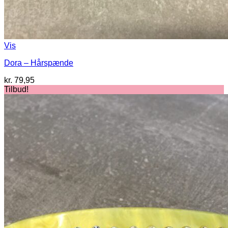
Vis
Dora – Hårspænde
kr.
79,95
Tilbud!