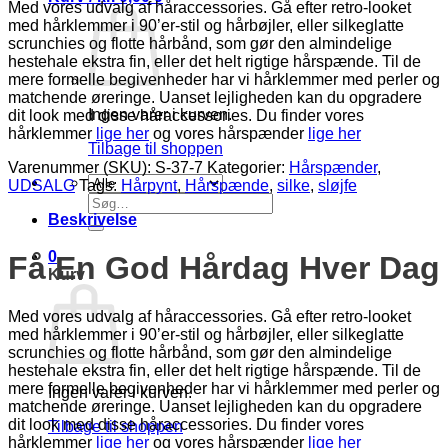
Med vores udvalg af håraccessories. Gå efter retro-looket
med hårklemmer i 90’er-stil og hårbøjler, eller silkeglatte
scrunchies og flotte hårbånd, som gør den almindelige
hestehale ekstra fin, eller det helt rigtige hårspænde. Til de
mere formelle begivenheder har vi hårklemmer med perler og
matchende øreringe. Uanset lejligheden kan du opgradere
Ingen varer i kurven.
dit look med disse håraccessories. Du finder vores
hårklemmer
lige her
og vores hårspænder
lige her
Tilbage til shoppen
Varenummer (SKU):
S-37-7
Kategorier:
Hårspænder
,
UDSALG
Tags:
Hårpynt
,
Hårspænde
,
silke
,
sløjfe
Søg
efter:
Beskrivelse
0
Få En God Hårdag Hver Dag
Kurv
Med vores udvalg af håraccessories. Gå efter retro-looket
med hårklemmer i 90’er-stil og hårbøjler, eller silkeglatte
scrunchies og flotte hårbånd, som gør den almindelige
hestehale ekstra fin, eller det helt rigtige hårspænde. Til de
mere formelle begivenheder har vi hårklemmer med perler og
Ingen varer i kurven.
matchende øreringe. Uanset lejligheden kan du opgradere
dit look med disse håraccessories. Du finder vores
Tilbage til shoppen
hårklemmer
lige her
og vores hårspænder
lige her