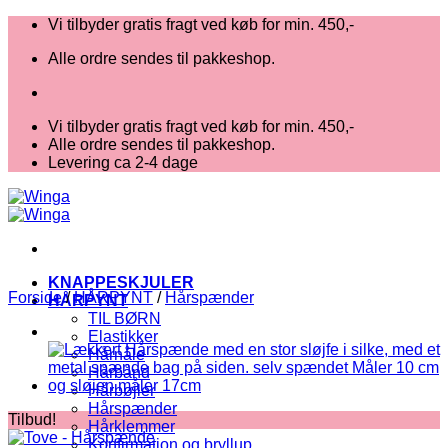
Fortsæt
Vi tilbyder gratis fragt ved køb for min. 450,-
til
Alle ordre sendes til pakkeshop.
indhold
Vi tilbyder gratis fragt ved køb for min. 450,-
Alle ordre sendes til pakkeshop.
Levering ca 2-4 dage
KNAPPESKJULER
Forside
/
HÅRPYNT
/
Hårspænder
HÅRPYNT
TIL BØRN
Elastikker
Hårnåle
Hårbånd
Hårbøjler
Hårspænder
Tilbud!
Hårklemmer
Konfirmation og bryllup