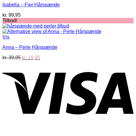
Isabella – Fjer Hårspænde
kr.
99,95
Tilbud!
Vis
Anna – Perle Hårspænde
Den
Den
kr.
39,95
kr.
19,95
oprindelige
aktuelle
V
pris
pris
var:
er:
kr. 39,95.
kr. 19,95.
P