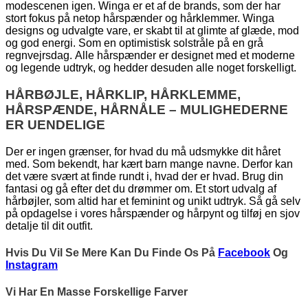
modescenen igen. Winga er et af de brands, som der har
stort fokus på netop hårspænder og hårklemmer. Winga
designs og udvalgte vare, er skabt til at glimte af glæde, mod
og god energi. Som en optimistisk solstråle på en grå
regnvejrsdag. Alle hårspænder er designet med et moderne
og legende udtryk, og hedder desuden alle noget forskelligt.
HÅRBØJLE, HÅRKLIP, HÅRKLEMME,
HÅRSPÆNDE, HÅRNÅLE – MULIGHEDERNE
ER UENDELIGE
Der er ingen grænser, for hvad du må udsmykke dit håret
med. Som bekendt, har kært barn mange navne. Derfor kan
det være svært at finde rundt i, hvad der er hvad. Brug din
fantasi og gå efter det du drømmer om. Et stort udvalg af
hårbøjler, som altid har et feminint og unikt udtryk. Så gå selv
på opdagelse i vores hårspænder og hårpynt og tilføj en sjov
detalje til dit outfit.
Hvis Du Vil Se Mere Kan Du Finde Os På
Facebook
Og
Instagram
Vi Har En Masse Forskellige Farver