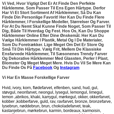
Vi Ved, Hvor Vigtigt Det Er At Finde Den Perfekte
Hårklemme. Som Passer Til Ens Egen Hårtype. Derfor
Har Vi Et Stort Sortiment Af Hårklemmer, Så Du Kan
Finde Din Personlige Favorit! Her Kan Du Finde Flere
Hårklemmer, I Forskellige Modeller, Størrelser Og Farver.
For At Du Nemt Skal Kunne Finde Noget, Som Passer Til
Dig, Både Til Hverdag Og Fest. Hos Os, Kan Du Shoppe
Hårklemmer Online Efter Dine Ønskemål. Her Kan Du
Vælge Hårklemmer I Plastik, Metal Og I De Materialer,
Som Du Foretrækker. Lige Meget Om Det Er Store Og
Små Til Din Hårtype. Vælg Frit, Mellem De Klassiske
Ensfarvede Hårklemmer, Til Sæsonenes Trendy Farver
Og Dekorative Hårklemmer Med Glassten, Perler I Plast,
Blomster Og Meget Meget Mere. Hvis Du Vil Se Mere Kan
Du Finde Os På
Facebook
Og
Instagram
Vi Har En Masse Forskellige Farver
Hvid, ivory, korn, flødefarvet, elfenben, sand, hud, gul,
støvgul, neonfarvet, neongul, lysegul, lemongul, limegul,
lemon ,abrikos, khaki, karrygul, mørkegul, okker, okkerfarvet,
kobber ,kobberfarve, guld, rav, ravfarvet, bronze, bronzefarve,
lysebrun, nøddebrun, brun, chokoladefarvet, teak,
kastanjebrun, mørkebrun, karmin, bordeaux, karmoisin,