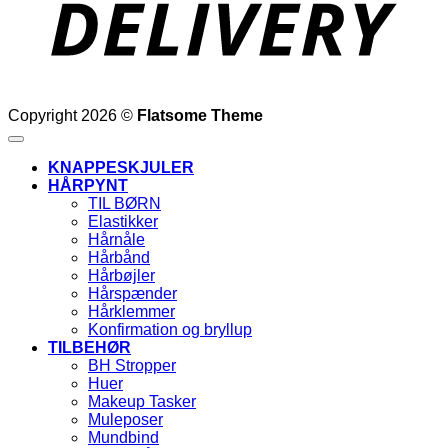
Copyright 2026 ©
Flatsome Theme
KNAPPESKJULER
HÅRPYNT
TIL BØRN
Elastikker
Hårnåle
Hårbånd
Hårbøjler
Hårspænder
Hårklemmer
Konfirmation og bryllup
TILBEHØR
BH Stropper
Huer
Makeup Tasker
Muleposer
Mundbind