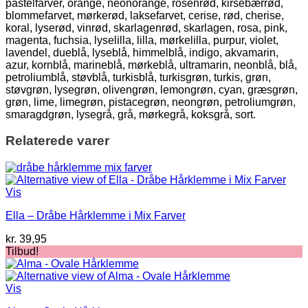
pastelfarver, orange, neonorange, rosenrød, kirsebærrød,
blommefarvet, mørkerød, laksefarvet, cerise, rød, cherise,
koral, lyserød, vinrød, skarlagenrød, skarlagen, rosa, pink,
magenta, fuchsia, lyselilla, lilla, mørkelilla, purpur, violet,
lavendel, dueblå, lyseblå, himmelblå, indigo, akvamarin,
azur, kornblå, marineblå, mørkeblå, ultramarin, neonblå, blå,
petroliumblå, støvblå, turkisblå, turkisgrøn, turkis, grøn,
støvgrøn, lysegrøn, olivengrøn, lemongrøn, cyan, græsgrøn,
grøn, lime, limegrøn, pistacegrøn, neongrøn, petroliumgrøn,
smaragdgrøn, lysegrå, grå, mørkegrå, koksgrå, sort.
Relaterede varer
Vis
Ella – Dråbe Hårklemme i Mix Farver
kr.
39,95
Tilbud!
Vis