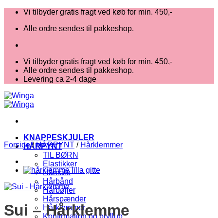
Fortsæt
Vi tilbyder gratis fragt ved køb for min. 450,-
til
Alle ordre sendes til pakkeshop.
indhold
Vi tilbyder gratis fragt ved køb for min. 450,-
Alle ordre sendes til pakkeshop.
Levering ca 2-4 dage
KNAPPESKJULER
Forside
/
HÅRPYNT
/
Hårklemmer
HÅRPYNT
TIL BØRN
Elastikker
Hårnåle
Hårbånd
Hårbøjler
Hårspænder
Sui – Hårklemme
Hårklemmer
Konfirmation og bryllup