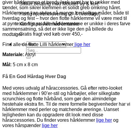
giver hårklemmen et trendy look samt har to rækker med
✨ Sikker betaling med MobilePay & kort
tænder, som sikrer klemmen et solidt greb omkring håret.
Hårklemmen kan styles på mange forskellige måder, både til
✨ Hurtig hjemmelevering (2–4 hverdage)
hverdag og fest – hvor den flotte hårklemme vil være med til
at pynte din frisure. Alle hårklemmerne er unikke i deres farve
✨ Kærligt pakket med omtanke
sammensatning, så det er ikke lige den på billede du
✨ Gratis fragt ved køb over 450,-
modtager
Find alle de flotte Lilli hårklemmer
lige her
Søg
Materiale:
Akryl
efter:
Mål:
5 cm x 8 cm
Få En God Hårdag Hver Dag
Med vores udvalg af håraccessories. Gå efter retro-looket
med hårklemmer i 90’er-stil og hårbøjler, eller silkeglatte
scrunchies og flotte hårbånd, som gør den almindelige
hestehale ekstra fin. Til de mere formelle begivenheder har vi
hårklemmer med perler og matchende øreringe. Uanset
lejligheden kan du opgradere dit look med disse
håraccessories. Du finder vores hårklemmer
lige her
og
vores hårspænder
lige her