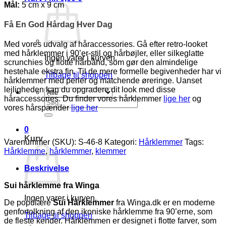
Mål:
5 cm x 9 cm
Få En God Hårdag Hver Dag
Med vores udvalg af håraccessories. Gå efter retro-looket
med hårklemmer i 90’er-stil og hårbøjler, eller silkeglatte
Ingen varer i kurven.
scrunchies og flotte hårbånd, som gør den almindelige
hestehale ekstra fin. Til de mere formelle begivenheder har vi
Tilbage til shoppen
hårklemmer med perler og matchende øreringe. Uanset
lejligheden kan du opgradere dit look med disse
håraccessories. Du finder vores hårklemmer
lige her
og
Søg
vores hårspænder
lige her
efter:
0
Kurv
Varenummer (SKU):
S-46-8
Kategori:
Hårklemmer
Tags:
Hårklemme
,
hårklemmer
,
klemmer
Beskrivelse
Sui hårklemme fra Winga
Ingen varer i kurven.
De populære
Sui Hårklemmer
fra Winga.dk er en moderne
genfortolkning af den ikoniske hårklemme fra 90’erne, som
Tilbage til shoppen
de fleste kender. Hårklemmen er designet i flotte farver, som