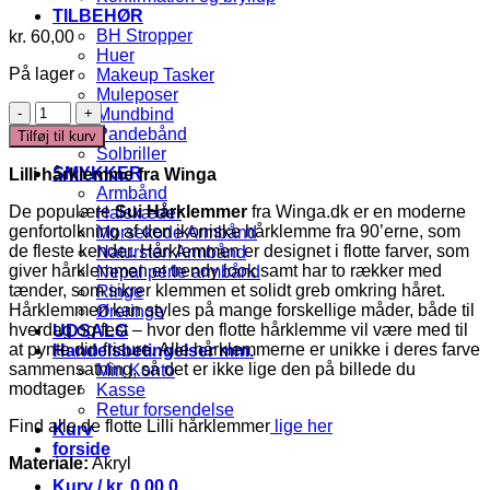
TILBEHØR
BH Stropper
kr.
60,00
Huer
På lager
Makeup Tasker
Muleposer
Sui
Mundbind
-
Pandebånd
Tilføj til kurv
Hårklemme
Solbriller
antal
SMYKKER
Lilli hårklemme fra Winga
Armbånd
De populære
Sui Hårklemmer
fra Winga.dk er en moderne
Halskæder
genfortolkning af den ikoniske hårklemme fra 90’erne, som
Morsekode Armbånd
de fleste kender. Hårklemmen er designet i flotte farver, som
Natursten Armbånd
giver hårklemmen et trendy look samt har to rækker med
Nepal perle armbånd
tænder, som sikrer klemmen et solidt greb omkring håret.
Ringe
Hårklemmen kan styles på mange forskellige måder, både til
Øreringe
hverdag og fest – hvor den flotte hårklemme vil være med til
UDSALG
at pynte din frisure. Alle hårklemmerne er unikke i deres farve
Handelsbetingelser mm.
sammensatning, så det er ikke lige den på billede du
Min Konto
modtager
Kasse
Retur forsendelse
Find alle de flotte Lilli hårklemmer
lige her
Kurv
forside
Materiale:
Akryl
Kurv /
kr.
0,00
0