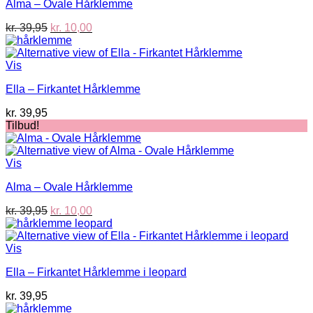
Alma – Ovale Hårklemme
Den
Den
kr.
39,95
kr.
10,00
oprindelige
aktuelle
pris
pris
var:
er:
Vis
kr. 39,95.
kr. 10,00.
Ella – Firkantet Hårklemme
kr.
39,95
Tilbud!
Vis
Alma – Ovale Hårklemme
Den
Den
kr.
39,95
kr.
10,00
oprindelige
aktuelle
pris
pris
var:
er:
Vis
kr. 39,95.
kr. 10,00.
Ella – Firkantet Hårklemme i leopard
kr.
39,95