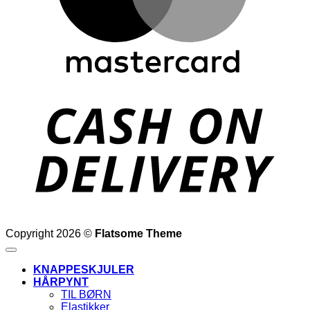
D
Copyright 2026 ©
Flatsome Theme
KNAPPESKJULER
HÅRPYNT
TIL BØRN
Elastikker