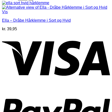
oprindelige
aktuelle
pris
pris
var:
er:
Vis
kr. 39,95.
kr. 10,00.
Ella – Dråbe Hårklemme i Sort og Hvid
kr.
39,95
V
P