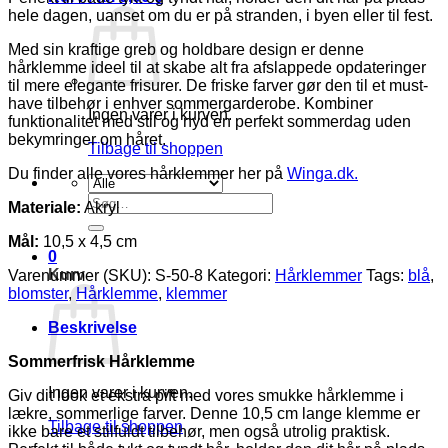
hele dagen, uanset om du er på stranden, i byen eller til fest.
Med sin kraftige greb og holdbare design er denne
hårklemme ideel til at skabe alt fra afslappede opdateringer
til mere elegante frisurer. De friske farver gør den til et must-
have tilbehør i enhver sommergarderobe. Kombiner
Ingen varer i kurven.
funktionalitet med stil og nyd en perfekt sommerdag uden
bekymringer om håret.
Tilbage til shoppen
Du finder alle vores hårklemmer her på
Winga.dk.
Søg
Materiale:
Akryl
efter:
Mål:
10,5 x 4,5 cm
0
Kurv
Varenummer (SKU):
S-50-8
Kategori:
Hårklemmer
Tags:
blå
,
blomster
,
Hårklemme
,
klemmer
Beskrivelse
Sommerfrisk Hårklemme
Ingen varer i kurven.
Giv dit look et ekstra pift med vores smukke hårklemme i
lækre, sommerlige farver. Denne 10,5 cm lange klemme er
Tilbage til shoppen
ikke bare et stilfuldt tilbehør, men også utrolig praktisk.