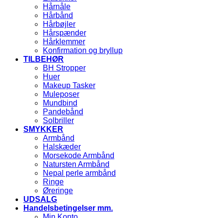
Hårnåle
Hårbånd
Hårbøjler
Hårspænder
Hårklemmer
Konfirmation og bryllup
TILBEHØR
BH Stropper
Huer
Makeup Tasker
Muleposer
Mundbind
Pandebånd
Solbriller
SMYKKER
Armbånd
Halskæder
Morsekode Armbånd
Natursten Armbånd
Nepal perle armbånd
Ringe
Øreringe
UDSALG
Handelsbetingelser mm.
Min Konto