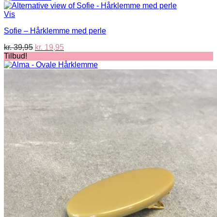
var:
er:
kr. 39,95.
kr. 19,95.
Vis
Sofie – Hårklemme med perle
Den
Den
kr.
39,95
kr.
19,95
oprindelige
aktuelle
Tilbud!
pris
pris
var:
er:
kr. 39,95.
kr. 19,95.