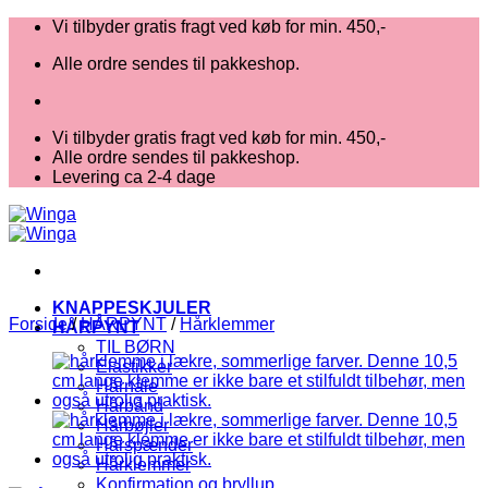
Fortsæt
Vi tilbyder gratis fragt ved køb for min. 450,-
til
Alle ordre sendes til pakkeshop.
indhold
Vi tilbyder gratis fragt ved køb for min. 450,-
Alle ordre sendes til pakkeshop.
Levering ca 2-4 dage
KNAPPESKJULER
Forside
/
HÅRPYNT
/
Hårklemmer
HÅRPYNT
TIL BØRN
Elastikker
Hårnåle
Hårbånd
Hårbøjler
Hårspænder
Hårklemmer
Konfirmation og bryllup