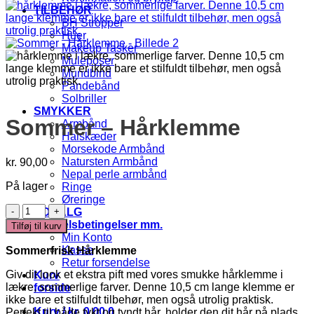
TILBEHØR
BH Stropper
Huer
Makeup Tasker
Muleposer
Mundbind
Pandebånd
Solbriller
SMYKKER
Sommer – Hårklemme
Armbånd
Halskæder
Morsekode Armbånd
Natursten Armbånd
kr.
90,00
Nepal perle armbånd
På lager
Ringe
Øreringe
Sommer
UDSALG
-
Handelsbetingelser mm.
Tilføj til kurv
Hårklemme
Min Konto
antal
Kasse
Sommerfrisk Hårklemme
Retur forsendelse
Giv dit look et ekstra pift med vores smukke hårklemme i
Kurv
lækre, sommerlige farver. Denne 10,5 cm lange klemme er
forside
ikke bare et stilfuldt tilbehør, men også utrolig praktisk.
Kurv /
kr.
0,00
0
Perfekt til både tykt og tyndt hår, holder den dit hår på plads