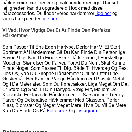
hårklemmer med perler og matchende øreringe. Uanset
lejligheden kan du opgradere dit look med disse
håraccessories. Du finder vores hårklemmer
lige her
og
vores hårspænder
lige her
Vi Ved, Hvor Vigtigt Det Er At Finde Den Perfekte
Hårklemme.
Som Passer Til Ens Egen Hårtype. Derfor Har Vi Et Stort
Sortiment Af Hårklemmer, Så Du Kan Finde Din Personlige
Favorit! Her Kan Du Finde Flere Hårklemmer, I Forskellige
Modeller, Størrelser Og Farver. For At Du Nemt Skal Kunne
Finde Noget, Som Passer Til Dig, Både Til Hverdag Og Fest.
Hos Os, Kan Du Shoppe Hårklemmer Online Efter Dine
Ønskemål. Her Kan Du Vælge Hårklemmer I Plastik, Metal
Og I De Materialer, Som Du Foretrækker. Lige Meget Om Det
Er Store Og Små Til Din Hårtype. Vælg Frit, Mellem De
Klassiske Ensfarvede Hårklemmer, Til Sæsonenes Trendy
Farver Og Dekorative Hårklemmer Med Glassten, Perler I
Plast, Blomster Og Meget Meget Mere. Hvis Du Vil Se Mere
Kan Du Finde Os På
Facebook
Og
Instagram