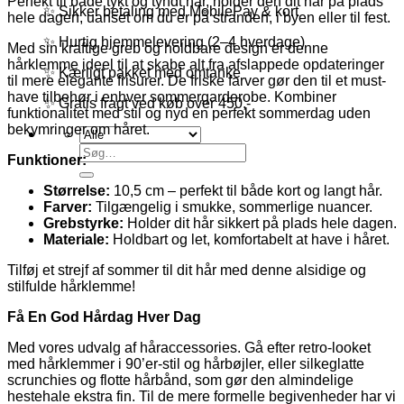
Perfekt til både tykt og tyndt hår, holder den dit hår på plads
✨ Sikker betaling med MobilePay & kort
hele dagen, uanset om du er på stranden, i byen eller til fest.
✨ Hurtig hjemmelevering (2–4 hverdage)
Med sin kraftige greb og holdbare design er denne
hårklemme ideel til at skabe alt fra afslappede opdateringer
✨ Kærligt pakket med omtanke
til mere elegante frisurer. De friske farver gør den til et must-
have tilbehør i enhver sommergarderobe. Kombiner
✨ Gratis fragt ved køb over 450,-
funktionalitet med stil og nyd en perfekt sommerdag uden
bekymringer om håret.
Søg
Funktioner:
efter:
Størrelse:
10,5 cm – perfekt til både kort og langt hår.
Farver:
Tilgængelig i smukke, sommerlige nuancer.
Grebstyrke:
Holder dit hår sikkert på plads hele dagen.
Materiale:
Holdbart og let, komfortabelt at have i håret.
Tilføj et strejf af sommer til dit hår med denne alsidige og
stilfulde hårklemme!
Få En God Hårdag Hver Dag
Med vores udvalg af håraccessories. Gå efter retro-looket
med hårklemmer i 90’er-stil og hårbøjler, eller silkeglatte
scrunchies og flotte hårbånd, som gør den almindelige
hestehale ekstra fin. Til de mere formelle begivenheder har vi