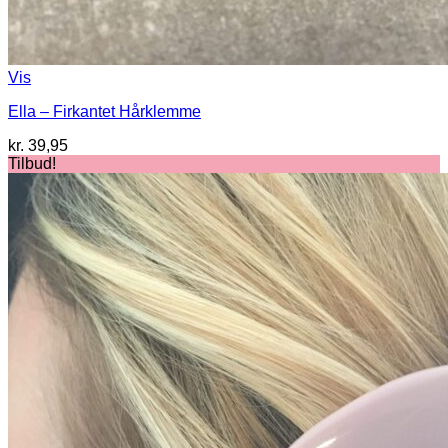
Vis
Ella – Firkantet Hårklemme
kr.
39,95
Tilbud!