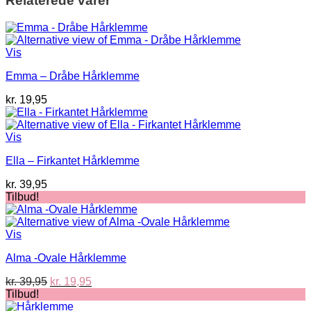
Relaterede varer
Vis
Emma – Dråbe Hårklemme
kr.
19,95
Vis
Ella – Firkantet Hårklemme
kr.
39,95
Tilbud!
Vis
Alma -Ovale Hårklemme
Den
Den
kr.
39,95
kr.
19,95
oprindelige
aktuelle
Tilbud!
pris
pris