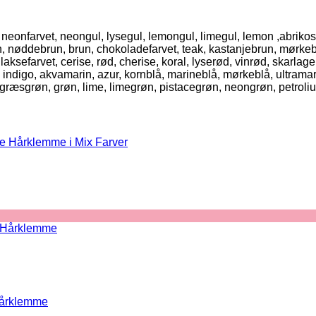
l, neonfarvet, neongul, lysegul, lemongul, limegul, lemon ,abrikos
run, nøddebrun, brun, chokoladefarvet, teak, kastanjebrun, mørke
farvet, cerise, rød, cherise, koral, lyserød, vinrød, skarlagenrø
, indigo, akvamarin, azur, kornblå, marineblå, mørkeblå, ultramari
, græsgrøn, grøn, lime, limegrøn, pistacegrøn, neongrøn, petroli