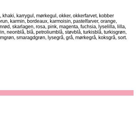
, khaki, karrygul, mørkegul, okker, okkerfarvet, kobber
brun, karmin, bordeaux, karmoisin, pastelfarver, orange,
d, skarlagen, rosa, pink, magenta, fuchsia, lyselilla, lilla,
n, neonblå, blå, petroliumblå, støvblå, turkisblå, turkisgrøn,
umgrøn, smaragdgrøn, lysegrå, grå, mørkegrå, koksgrå, sort.