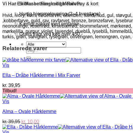
Vi Har En Masse Forskellige Farver
✨ Sikker betaling med MobilePay & kort
✨ Hurtig hjemmelevering (2–4 hverdage)
Hvid, ivory, korn, flødefarvet, elfenben, sand, hud, gul, støvgu
,kobberfarve, guld, rav, ravfarvet, bronze, bronzefarve, lyseb
✨ Kærligt pakket med omtanke
neonorange, rosenrød, kirsebærrød, blommefarvet, mørkerød, lakse
mørkelilla, purpur, violet, lavendel, dueblå, lyseblå, himmelblå
✨ Gratis fragt ved køb over 450,-
turkis, grøn, støvgrøn, lysegrøn, olivengrøn, lemongrøn, cyan
Relaterede varer
Søg
efter:
Vis
Ella – Dråbe Hårklemme i Mix Farver
kr.
39,95
Tilbud!
Vis
Alma – Ovale Hårklemme
Den
Den
kr.
39,95
kr.
10,00
oprindelige
aktuelle
pris
pris
Vis