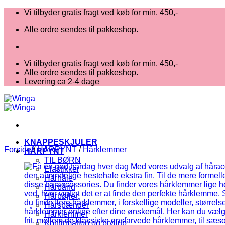
Fortsæt
Vi tilbyder gratis fragt ved køb for min. 450,-
til
Alle ordre sendes til pakkeshop.
indhold
Vi tilbyder gratis fragt ved køb for min. 450,-
Alle ordre sendes til pakkeshop.
Levering ca 2-4 dage
KNAPPESKJULER
Forside
/
HÅRPYNT
/
Hårklemmer
HÅRPYNT
TIL BØRN
Elastikker
Hårnåle
Hårbånd
Hårbøjler
Hårspænder
Hårklemmer
Konfirmation og bryllup