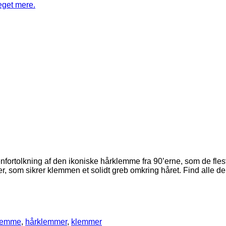
fortolkning af den ikoniske hårklemme fra 90’erne, som de flest
 som sikrer klemmen et solidt greb omkring håret. Find alle de f
lemme
,
hårklemmer
,
klemmer