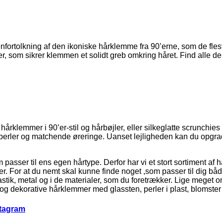
fortolkning af den ikoniske hårklemme fra 90’erne, som de flest
 som sikrer klemmen et solidt greb omkring håret. Find alle de f
årklemmer i 90’er-stil og hårbøjler, eller silkeglatte scrunchie
 perler og matchende øreringe. Uanset lejligheden kan du opgra
 passer til ens egen hårtype. Derfor har vi et stort sortiment af
arver. For at du nemt skal kunne finde noget ,som passer til dig 
ik, metal og i de materialer, som du foretrækker. Lige meget om 
og dekorative hårklemmer med glassten, perler i plast, blomste
stagram