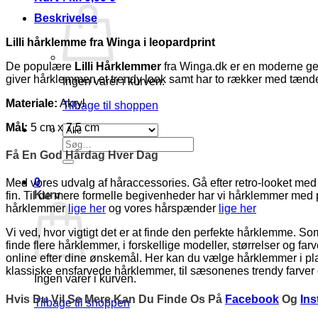
Beskrivelse
Lilli hårklemme fra Winga i leopardprint
De populære
Lilli Hårklemmer
fra Winga.dk er en moderne gen
giver hårklemmen et trendy look samt har to rækker med tænder,
Ingen varer i kurven.
Materiale:
Akryl
Tilbage til shoppen
Mål:
5 cm x 7,5 cm
Søg
efter:
Få En God Hårdag Hver Dag
0
Med vores udvalg af håraccessories. Gå efter retro-looket med h
Kurv
fin. Til de mere formelle begivenheder har vi hårklemmer med
hårklemmer
lige her
og vores hårspænder
lige her
Vi ved, hvor vigtigt det er at finde den perfekte hårklemme. Som
finde flere hårklemmer, i forskellige modeller, størrelser og f
online efter dine ønskemål. Her kan du vælge hårklemmer i plast
klassiske ensfarvede hårklemmer, til sæsonenes trendy farver 
Ingen varer i kurven.
Hvis Du Vil Se Mere Kan Du Finde Os På
Facebook
Og
In
Tilbage til shoppen