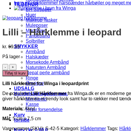
TILBEHØR
BH Stropper
Huer
Makeup Tasker
Muleposer
Lilli – Hårklemme i leopard
Mundbind
Pandebånd
Solbriller
SMYKKER
kr.
69,95
Armbånd
På lager
Halskæder
Morsekode Armbånd
Lilli
Natursten Armbånd
-
Nepal perle armbånd
Tilføj til kurv
Hårklemme
Ringe
i
Øreringe
Lilli hårklemme fra Winga i leopardprint
leopard
UDSALG
antal
De populære
Lilli Hårklemmer
fra Winga.dk er en moderne gen
Handelsbetingelser mm.
giver hårklemmen et trendy look samt har to rækker med tænder,
Min Konto
Kasse
Materiale:
Akryl
Retur forsendelse
Kurv
Mål:
5 cm x 7,5 cm
forside
Varenummer (SKU):
S-42-5
Kategori:
Hårklemmer
Tags:
Hårk
Kurv /
kr.
0,00
0