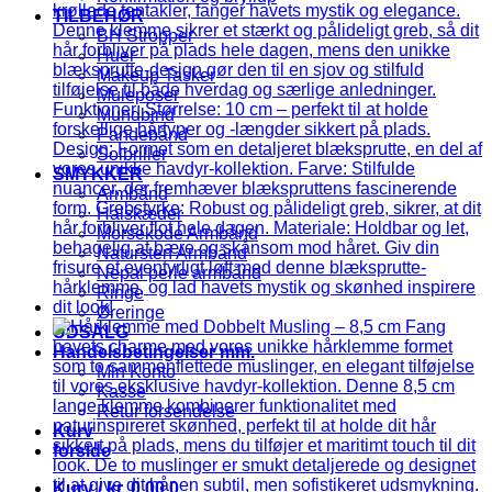
TILBEHØR
BH Stropper
Huer
Makeup Tasker
Muleposer
Mundbind
Pandebånd
Solbriller
SMYKKER
Armbånd
Halskæder
Morsekode Armbånd
Natursten Armbånd
Nepal perle armbånd
Ringe
Øreringe
UDSALG
Handelsbetingelser mm.
Min Konto
Kasse
Retur forsendelse
Kurv
forside
Kurv /
kr.
0,00
0