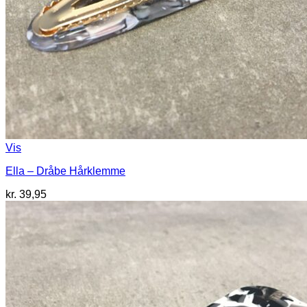
Vis
Ella – Dråbe Hårklemme
kr.
39,95