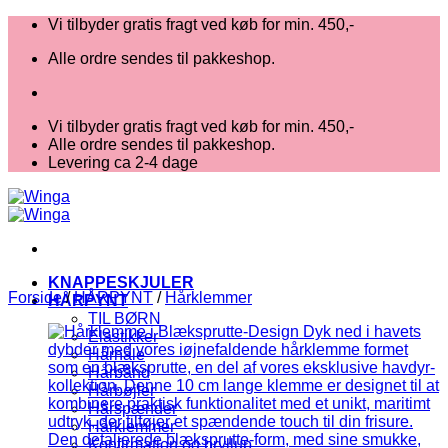
Fortsæt
Vi tilbyder gratis fragt ved køb for min. 450,-
til
Alle ordre sendes til pakkeshop.
indhold
Vi tilbyder gratis fragt ved køb for min. 450,-
Alle ordre sendes til pakkeshop.
Levering ca 2-4 dage
KNAPPESKJULER
Forside
/
HÅRPYNT
/
Hårklemmer
HÅRPYNT
TIL BØRN
Elastikker
Hårnåle
Hårbånd
Hårbøjler
Hårspænder
Hårklemmer
Konfirmation og bryllup