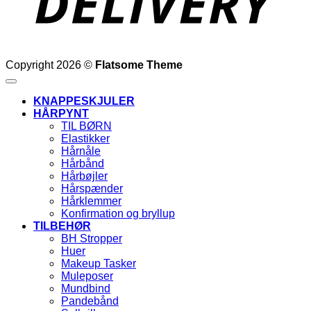
Copyright 2026 ©
Flatsome Theme
KNAPPESKJULER
HÅRPYNT
TIL BØRN
Elastikker
Hårnåle
Hårbånd
Hårbøjler
Hårspænder
Hårklemmer
Konfirmation og bryllup
TILBEHØR
BH Stropper
Huer
Makeup Tasker
Muleposer
Mundbind
Pandebånd