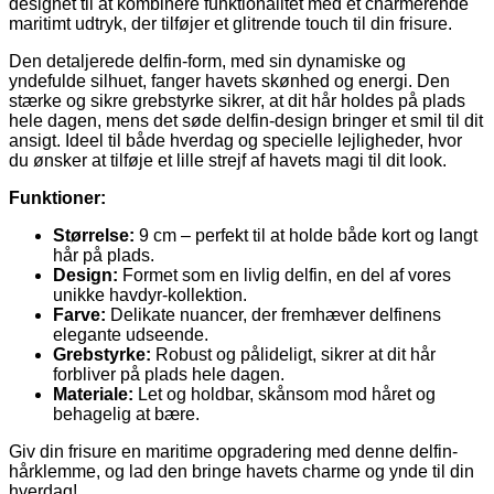
designet til at kombinere funktionalitet med et charmerende
maritimt udtryk, der tilføjer et glitrende touch til din frisure.
Den detaljerede delfin-form, med sin dynamiske og
yndefulde silhuet, fanger havets skønhed og energi. Den
stærke og sikre grebstyrke sikrer, at dit hår holdes på plads
hele dagen, mens det søde delfin-design bringer et smil til dit
ansigt. Ideel til både hverdag og specielle lejligheder, hvor
du ønsker at tilføje et lille strejf af havets magi til dit look.
Funktioner:
Størrelse:
9 cm – perfekt til at holde både kort og langt
hår på plads.
Design:
Formet som en livlig delfin, en del af vores
unikke havdyr-kollektion.
Farve:
Delikate nuancer, der fremhæver delfinens
elegante udseende.
Grebstyrke:
Robust og pålideligt, sikrer at dit hår
forbliver på plads hele dagen.
Materiale:
Let og holdbar, skånsom mod håret og
behagelig at bære.
Giv din frisure en maritime opgradering med denne delfin-
hårklemme, og lad den bringe havets charme og ynde til din
hverdag!