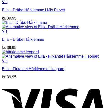
Vis
Ella – Dråbe Hårklemme i Mix Farver
kr.
39,95
Vis
Ella – Dråbe Hårklemme
kr.
39,95
Vis
Ella – Firkantet Hårklemme i leopard
kr.
39,95
V