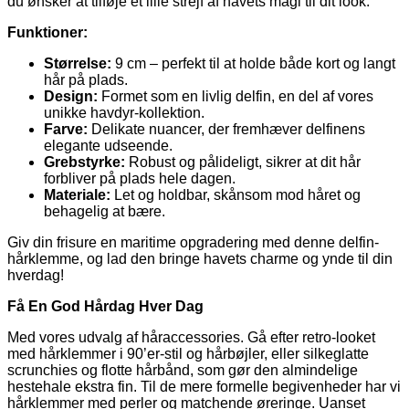
du ønsker at tilføje et lille strejf af havets magi til dit look.
Funktioner:
Størrelse:
9 cm – perfekt til at holde både kort og langt
hår på plads.
Design:
Formet som en livlig delfin, en del af vores
unikke havdyr-kollektion.
Farve:
Delikate nuancer, der fremhæver delfinens
elegante udseende.
Grebstyrke:
Robust og pålideligt, sikrer at dit hår
forbliver på plads hele dagen.
Materiale:
Let og holdbar, skånsom mod håret og
behagelig at bære.
Giv din frisure en maritime opgradering med denne delfin-
hårklemme, og lad den bringe havets charme og ynde til din
hverdag!
Få En God Hårdag Hver Dag
Med vores udvalg af håraccessories. Gå efter retro-looket
med hårklemmer i 90’er-stil og hårbøjler, eller silkeglatte
scrunchies og flotte hårbånd, som gør den almindelige
hestehale ekstra fin. Til de mere formelle begivenheder har vi
hårklemmer med perler og matchende øreringe. Uanset