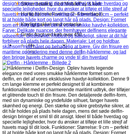
Sikker betaling med MobilePay & kort
Hurtig hjemmelevering (2–4 hverdage)
Kærligt pakket med omtanke
Gratis fragt ved køb over 450,-
Søg
efter: