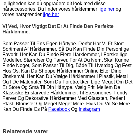
lejligheden kan du opgradere dit look med disse
håraccessories. Du finder vores hårklemmer
lige her
og
vores hårspænder
lige her
Vi Ved, Hvor Vigtigt Det Er At Finde Den Perfekte
Hårklemme.
Som Passer Til Ens Egen Hårtype. Derfor Har Vi Et Stort
Sortiment Af Hårklemmer, Så Du Kan Finde Din Personlige
Favorit! Her Kan Du Finde Flere Hårklemmer, I Forskellige
Modeller, Størrelser Og Farver. For At Du Nemt Skal Kunne
Finde Noget, Som Passer Til Dig, Både Til Hverdag Og Fest.
Hos Os, Kan Du Shoppe Hårklemmer Online Efter Dine
Ønskemål. Her Kan Du Vælge Hårklemmer I Plastik, Metal
Og I De Materialer, Som Du Foretrækker. Lige Meget Om Det
Er Store Og Små Til Din Hårtype. Vælg Frit, Mellem De
Klassiske Ensfarvede Hårklemmer, Til Sæsonenes Trendy
Farver Og Dekorative Hårklemmer Med Glassten, Perler I
Plast, Blomster Og Meget Meget Mere. Hvis Du Vil Se Mere
Kan Du Finde Os På
Facebook
Og
Instagram
Relaterede varer