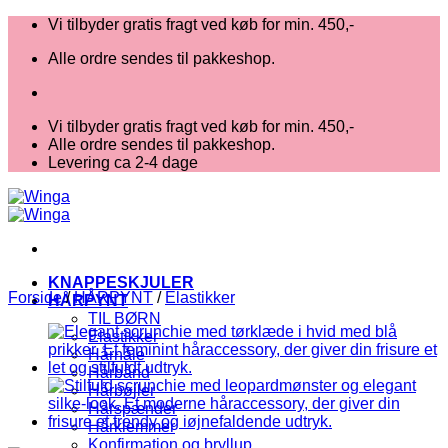
Fortsæt
Vi tilbyder gratis fragt ved køb for min. 450,-
til
Alle ordre sendes til pakkeshop.
indhold
Vi tilbyder gratis fragt ved køb for min. 450,-
Alle ordre sendes til pakkeshop.
Levering ca 2-4 dage
KNAPPESKJULER
Forside
/
HÅRPYNT
/
Elastikker
HÅRPYNT
TIL BØRN
Elastikker
Hårnåle
Hårbånd
Hårbøjler
Hårspænder
Hårklemmer
Konfirmation og bryllup