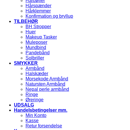
Hårbøjler
Hårspænder
Hårklemmer
Konfirmation og bryllup
TILBEHØR
BH Stropper
Huer
Makeup Tasker
Muleposer
Mundbind
Pandebånd
Solbriller
SMYKKER
Armbånd
Halskæder
Morsekode Armbånd
Natursten Armbånd
Nepal perle armbånd
Ringe
Øreringe
UDSALG
Handelsbetingelser mm.
Min Konto
Kasse
Retur forsendelse