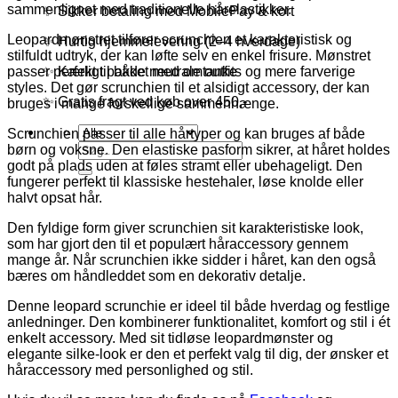
sammenlignet med traditionelle hårelastikker.
✨ Sikker betaling med MobilePay & kort
Leopardmønstret tilfører scrunchien et karakteristisk og
✨ Hurtig hjemmelevering (2–4 hverdage)
stilfuldt udtryk, der kan løfte selv en enkel frisure. Mønstret
passer perfekt til både neutrale outfits og mere farverige
✨ Kærligt pakket med omtanke
styles. Det gør scrunchien til et alsidigt accessory, der kan
✨ Gratis fragt ved køb over 450,-
bruges i mange forskellige sammenhænge.
Scrunchien passer til alle hårtyper og kan bruges af både
Søg
børn og voksne. Den elastiske pasform sikrer, at håret holdes
efter:
godt på plads uden at føles stramt eller ubehageligt. Den
fungerer perfekt til klassiske hestehaler, løse knolde eller
halvt opsat hår.
Den fyldige form giver scrunchien sit karakteristiske look,
som har gjort den til et populært håraccessory gennem
mange år. Når scrunchien ikke sidder i håret, kan den også
bæres om håndleddet som en dekorativ detalje.
Denne leopard scrunchie er ideel til både hverdag og festlige
anledninger. Den kombinerer funktionalitet, komfort og stil i ét
enkelt accessory. Med sit tidløse leopardmønster og
elegante silke-look er den et perfekt valg til dig, der ønsker et
håraccessory med personlighed og stil.