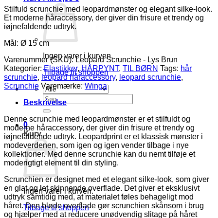
Lys
Stilfuld scrunchie med leopardmønster og elegant silke-look.
Brun
Et moderne håraccessory, der giver din frisure et trendy og
antal
iøjnefaldende udtryk.
Mål: Ø 15 cm
Ingen varer i kurven.
Varenummer (SKU):
Leopard Scrunchie - Lys Brun
Kategorier:
Elastikker
,
HÅRPYNT
,
TIL BØRN
Tags:
hår
Tilbage til shoppen
scrunchie
,
leopard håraccessory
,
leopard scrunchie
,
Scrunchie
Varemærke:
Winga
Søg
Beskrivelse
efter:
Denne scrunchie med leopardmønster er et stilfuldt og
0
moderne håraccessory, der giver din frisure et trendy og
Kurv
iøjnefaldende udtryk. Leopardprint er et klassisk mønster i
modeverdenen, som igen og igen vender tilbage i nye
kollektioner. Med denne scrunchie kan du nemt tilføje et
moderigtigt element til din styling.
Scrunchien er designet med et elegant silke-look, som giver
en glat og let skinnende overflade. Det giver et eksklusivt
Ingen varer i kurven.
udtryk samtidig med, at materialet føles behageligt mod
håret. Den bløde overflade gør scrunchien skånsom i brug
Tilbage til shoppen
og hjælper med at reducere unødvendig slitage på håret