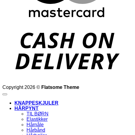
D
Copyright 2026 ©
Flatsome Theme
KNAPPESKJULER
HÅRPYNT
TIL BØRN
Elastikker
Hårnåle
Hårbånd