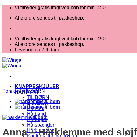
Fortsæt
Vi tilbyder gratis fragt ved køb for min. 450,-
til
Alle ordre sendes til pakkeshop.
indhold
Vi tilbyder gratis fragt ved køb for min. 450,-
Alle ordre sendes til pakkeshop.
Levering ca 2-4 dage
KNAPPESKJULER
Forside
/
TIL BØRN
HÅRPYNT
TIL BØRN
Elastikker
Hårnåle
Hårbånd
Hårbøjler
Hårspænder
Anna – Hårklemme med sløj
Hårklemmer
Konfirmation og bryllup