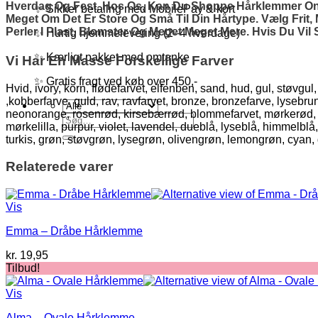
Hverdag Og Fest. Hos Os, Kan Du Shoppe Hårklemmer Onlin
✨ Sikker betaling med MobilePay & kort
Meget Om Det Er Store Og Små Til Din Hårtype. Vælg Frit
Perler I Plast, Blomster Og Meget Meget Mere. Hvis Du Vi
✨ Hurtig hjemmelevering (2–4 hverdage)
✨ Kærligt pakket med omtanke
Vi Har En Masse Forskellige Farver
✨ Gratis fragt ved køb over 450,-
Hvid, ivory, korn, flødefarvet, elfenben, sand, hud, gul, støvgu
,kobberfarve, guld, rav, ravfarvet, bronze, bronzefarve, lyseb
neonorange, rosenrød, kirsebærrød, blommefarvet, mørkerød, lakse
Søg
mørkelilla, purpur, violet, lavendel, dueblå, lyseblå, himmelblå
efter:
turkis, grøn, støvgrøn, lysegrøn, olivengrøn, lemongrøn, cyan
Relaterede varer
Vis
Emma – Dråbe Hårklemme
kr.
19,95
Tilbud!
Vis
Alma – Ovale Hårklemme