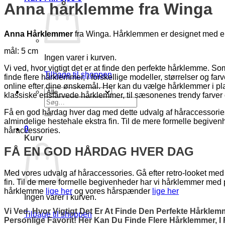
Anna hårklemme fra
Winga
Anna Hårklemmer
fra Winga. Hårklemmen er designet med en flo
mål: 5 cm
Ingen varer i kurven.
Vi ved, hvor vigtigt det er at finde den perfekte hårklemme. Som
Tilbage til shoppen
finde flere hårklemmer, i forskellige modeller, størrelser og f
online efter dine ønskemål. Her kan du vælge hårklemmer i plast
klassiske ensfarvede hårklemmer, til sæsonenes trendy farver 
Søg
efter:
Få en god hårdag hver dag med dette udvalg af håraccessories. 
almindelige hestehale ekstra fin. Til de mere formelle begiv
0
håraccessories.
Kurv
FÅ EN GOD HÅRDAG HVER DAG
Med vores udvalg af håraccessories. Gå efter retro-looket med 
fin. Til de mere formelle begivenheder har vi hårklemmer med
hårklemme
lige her
og vores hårspænder
lige her
Ingen varer i kurven.
Vi Ved, Hvor Vigtigt Det Er At Finde Den Perfekte Hårkle
Tilbage til shoppen
Personlige Favorit! Her Kan Du Finde Flere Hårklemmer, I 