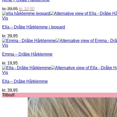
Den
Den
kr.
39,95
kr.
10,00
oprindelige
aktuelle
pris
pris
Vis
var:
er:
Ella – Dråbe Hårklemme i leopard
kr. 39,95.
kr. 10,00.
kr.
39,95
Vis
Emma – Dråbe Hårklemme
kr.
19,95
Vis
Ella – Dråbe Hårklemme
kr.
39,95
Tilbud!