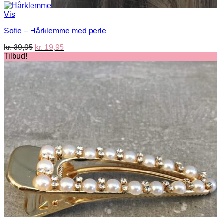
Vis
Sofie – Hårklemme med perle
Den
Den
kr.
39,95
kr.
19,95
oprindelige
aktuelle
Tilbud!
pris
pris
var:
er:
kr. 39,95.
kr. 19,95.