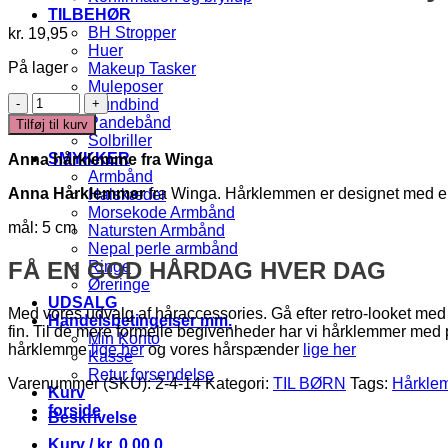
TILBEHØR
BH Stropper
kr.
19,95
Huer
På lager
Makeup Tasker
Muleposer
Anna
Mundbind
-
Pandebånd
Tilføj til kurv
Hårklemme
Solbriller
med
SMYKKER
Anna hårklemme fra
Winga
sløjfe
Armbånd
antal
Anna Hårklemmer
fra Winga. Hårklemmen er designet med en flo
Halskæder
Morsekode Armbånd
mål: 5 cm
Natursten Armbånd
Nepal perle armbånd
FÅ EN GOD HÅRDAG HVER DAG
Ringe
Øreringe
UDSALG
Med vores udvalg af håraccessories. Gå efter retro-looket med 
Handelsbetingelser mm.
fin. Til de mere formelle begivenheder har vi hårklemmer med
Min Konto
hårklemme
lige her
og vores hårspænder
lige her
Kasse
Retur forsendelse
Varenummer (SKU):
2-4-14
Kategori:
TIL BØRN
Tags:
Hårkle
Kurv
forside
Beskrivelse
Kurv /
kr.
0,00
0