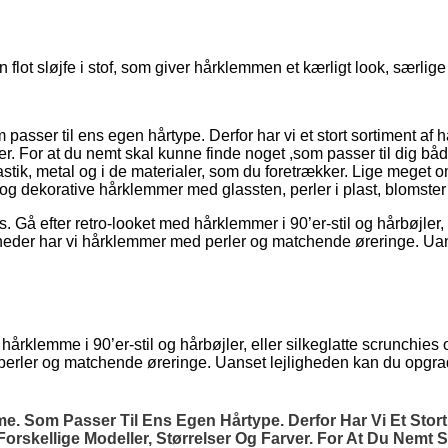
t sløjfe i stof, som giver hårklemmen et kærligt look, særlige no
 passer til ens egen hårtype. Derfor har vi et stort sortiment af
arver. For at du nemt skal kunne finde noget ,som passer til dig 
ik, metal og i de materialer, som du foretrækker. Lige meget om 
og dekorative hårklemmer med glassten, perler i plast, blomste
Gå efter retro-looket med hårklemmer i 90’er-stil og hårbøjler, 
enheder har vi hårklemmer med perler og matchende øreringe. Ua
hårklemme i 90’er-stil og hårbøjler, eller silkeglatte scrunchies
 perler og matchende øreringe. Uanset lejligheden kan du opgra
mme. Som Passer Til Ens Egen Hårtype. Derfor Har Vi Et Sto
Forskellige Modeller, Størrelser Og Farver. For At Du Nemt 