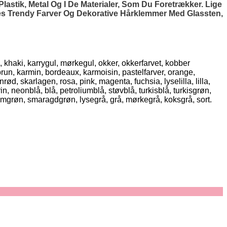
stik, Metal Og I De Materialer, Som Du Foretrækker. Lige
es Trendy Farver Og Dekorative Hårklemmer Med Glassten,
, khaki, karrygul, mørkegul, okker, okkerfarvet, kobber
brun, karmin, bordeaux, karmoisin, pastelfarver, orange,
d, skarlagen, rosa, pink, magenta, fuchsia, lyselilla, lilla,
n, neonblå, blå, petroliumblå, støvblå, turkisblå, turkisgrøn,
umgrøn, smaragdgrøn, lysegrå, grå, mørkegrå, koksgrå, sort.