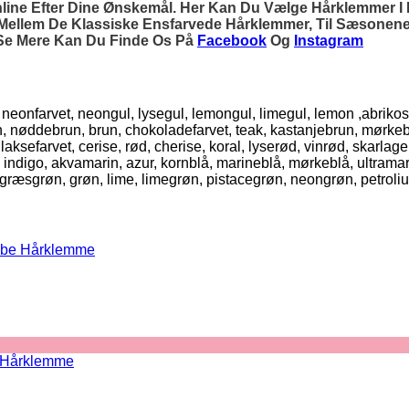
e Efter Dine Ønskemål. Her Kan Du Vælge Hårklemmer I Pla
, Mellem De Klassiske Ensfarvede Hårklemmer, Til Sæsonen
l Se Mere Kan Du Finde Os På
Facebook
Og
Instagram
l, neonfarvet, neongul, lysegul, lemongul, limegul, lemon ,abrikos
run, nøddebrun, brun, chokoladefarvet, teak, kastanjebrun, mørke
farvet, cerise, rød, cherise, koral, lyserød, vinrød, skarlagenrø
, indigo, akvamarin, azur, kornblå, marineblå, mørkeblå, ultramari
, græsgrøn, grøn, lime, limegrøn, pistacegrøn, neongrøn, petroli