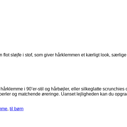
t sløjfe i stof, som giver hårklemmen et kærligt look, særlige no
hårklemme i 90’er-stil og hårbøjler, eller silkeglatte scrunchies
 perler og matchende øreringe. Uanset lejligheden kan du opgra
mme
,
til børn