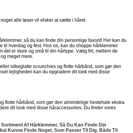
get alle tøser vil elsker at sætte i håret.
 hårklemmer, så du kan finde din personlige favorit! Her kan du
både til hverdag og fest. Hos os, kan du shoppe hårklemmer
det er store og små til din hårtype. Vælg frit, mellem de
r og meget mere.
eller silkeglatte scrunchies og flotte hårbånd, som gør den
nset lejligheden kan du opgradere dit look med disse
 og flotte hårbånd, som gør den almindelige hestehale ekstra
dere dit look med disse håraccessories. Du finder vores
rt Sortiment Af Hårklemmer, Så Du Kan Finde Din
Skal Kunne Finde Noget, Som Passer Til Dig, Både Til